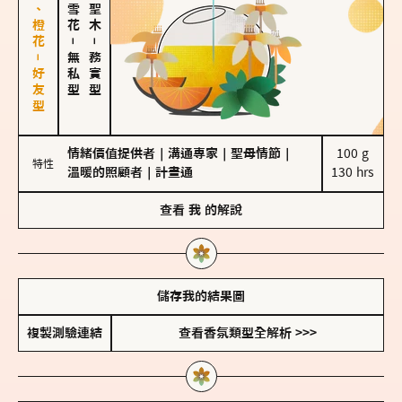
佛手柑、橙花－好友型
－
－
無私型
務實型
情緒價值提供者
｜
溝通專家
｜
聖母情節
｜
100 g

特性
溫暖的照顧者
｜
計畫通
130 hrs
查看
我
的解說
儲存我的結果圖
複製測驗連結
查看香氛類型全解析 >>>