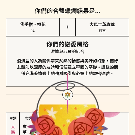
你們的合盤蠟燭結果是...
佛手柑、橙花
大馬士革玫瑰
＋
我
對方
你們的戀愛風格
激情與心靈的結合
浪漫型的人為關係帶來炙熱的情感與美好的幻想，而好
友型則以深厚的友誼和信任建立牢固的基礎。這樣的關
係充滿著情感上的強烈吸引與心靈上的親密連結。
對方
的主調蠟燭是...
主調
次調