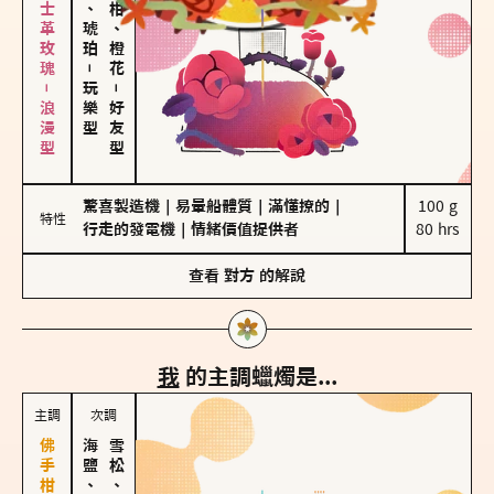
大馬士革玫瑰－浪漫型
皮革、琥珀
佛手柑、橙花
－
玩樂型
－
好友型
驚喜製造機
｜
易暈船體質
｜
滿懂撩的
｜
100 g

特性
行走的發電機
｜
情緒價值提供者
80 hrs
查看
對方
的解說
我
的主調蠟燭是...
主調
次調
海鹽、雪花
雪松、聖木