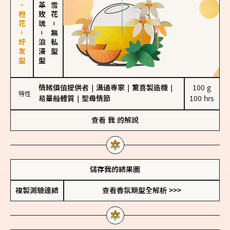
佛手柑、橙花－好友型
大馬士革玫瑰
－
－
無私型
浪漫型
情緒價值提供者
｜
溝通專家
｜
驚喜製造機
｜
100 g

特性
易暈船體質
｜
聖母情節
100 hrs
查看
我
的解說
儲存我的結果圖
複製測驗連結
查看香氛類型全解析 >>>