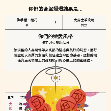
你們的合盤蠟燭結果是...
佛手柑、橙花
大馬士革玫瑰
＋
我
對方
你們的戀愛風格
激情與心靈的結合
浪漫型的人為關係帶來炙熱的情感與美好的幻想，而好
友型則以深厚的友誼和信任建立牢固的基礎。這樣的關
係充滿著情感上的強烈吸引與心靈上的親密連結。
對方
的主調蠟燭是...
主調
次調