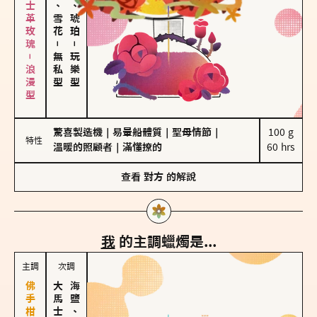
大馬士革玫瑰－浪漫型
海鹽、雪花
皮革、琥珀
－
－
無私型
玩樂型
驚喜製造機
｜
易暈船體質
｜
聖母情節
｜
100 g

特性
溫暖的照顧者
｜
滿懂撩的
60 hrs
查看
對方
的解說
我
的主調蠟燭是...
主調
次調
海鹽、雪花