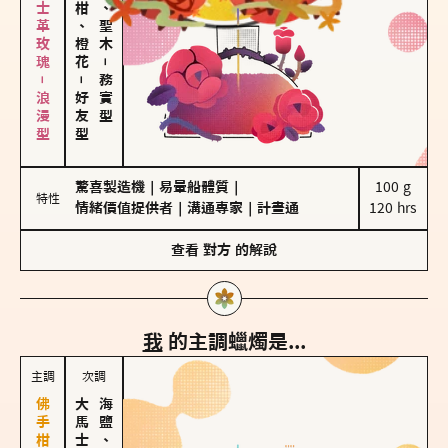
大馬士革玫瑰－浪漫型
佛手柑、橙花
雪松、聖木
－
－
務實型
好友型
驚喜製造機
｜
易暈船體質
｜
100 g

特性
情緒價值提供者
｜
溝通專家
｜
計畫通
120 hrs
查看
對方
的解說
我
的主調蠟燭是...
主調
次調
海鹽、雪花