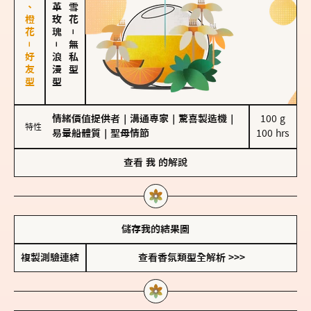
佛手柑、橙花－好友型
大馬士革玫瑰
－
－
無私型
浪漫型
情緒價值提供者
｜
溝通專家
｜
驚喜製造機
｜
100 g

特性
易暈船體質
｜
聖母情節
100 hrs
查看
我
的解說
儲存我的結果圖
複製測驗連結
查看香氛類型全解析 >>>