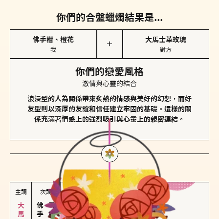
你們的合盤蠟燭結果是...
佛手柑、橙花
大馬士革玫瑰
＋
我
對方
你們的戀愛風格
激情與心靈的結合
浪漫型的人為關係帶來炙熱的情感與美好的幻想，而好
友型則以深厚的友誼和信任建立牢固的基礎。這樣的關
係充滿著情感上的強烈吸引與心靈上的親密連結。
對方
的主調蠟燭是...
主調
次調