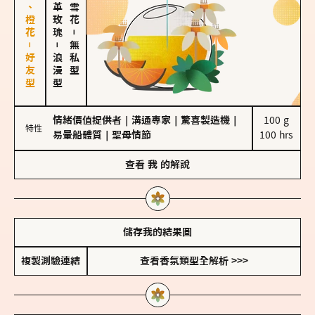
佛手柑、橙花－好友型
大馬士革玫瑰
－
－
無私型
浪漫型
情緒價值提供者
｜
溝通專家
｜
驚喜製造機
｜
100 g

特性
易暈船體質
｜
聖母情節
100 hrs
查看
我
的解說
儲存我的結果圖
複製測驗連結
查看香氛類型全解析 >>>