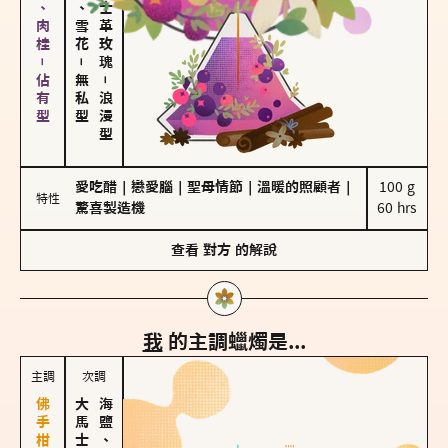
胡椒、肉桂－佔有型
海鹽、雪花
大馬士革玫瑰
－
無私型
－
浪漫型
愛吃醋
｜
戀愛腦
｜
聖母情節
｜
溫暖的照顧者
｜
100 g

特性
驚喜製造機
60 hrs
查看
對方
的解說
我
的主調蠟燭是...
主調
次調
海鹽、雪花