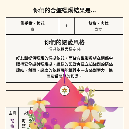
你們的合盤蠟燭結果是...
佛手柑、橙花
胡椒、肉桂
＋
我
對方
你們的戀愛風格
情感依賴與穩定感
好友型提供穩定的情感依託，而佔有型則希望在關係中
獲得安全感與穩定感。這樣的配對會建立起強烈的情感
連結，然而，過度的依賴可能使其中一方感到壓力，進
而影響關係的和諧。
對方
的主調蠟燭是...
主調
次調