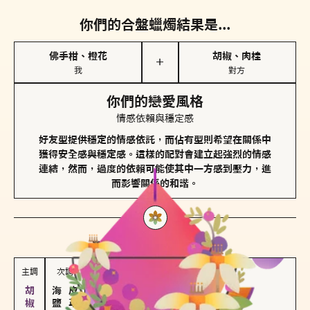
你們的合盤蠟燭結果是...
佛手柑、橙花
胡椒、肉桂
＋
我
對方
你們的戀愛風格
情感依賴與穩定感
好友型提供穩定的情感依託，而佔有型則希望在關係中
獲得安全感與穩定感。這樣的配對會建立起強烈的情感
連結，然而，過度的依賴可能使其中一方感到壓力，進
而影響關係的和諧。
對方
的主調蠟燭是...
主調
次調