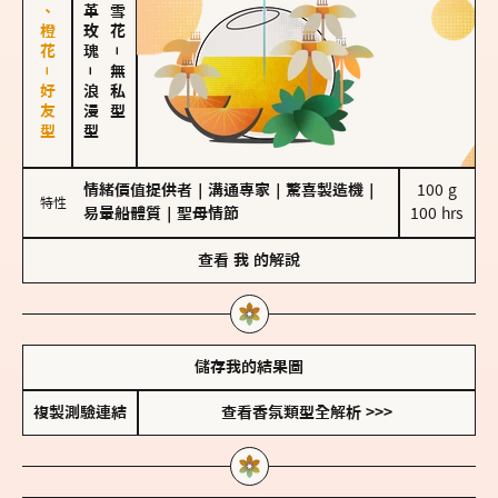
佛手柑、橙花－好友型
大馬士革玫瑰
－
－
無私型
浪漫型
情緒價值提供者
｜
溝通專家
｜
驚喜製造機
｜
100 g

特性
易暈船體質
｜
聖母情節
100 hrs
查看
我
的解說
儲存我的結果圖
複製測驗連結
查看香氛類型全解析 >>>