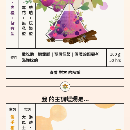
胡椒、肉桂－佔有型
海鹽、雪花
皮革、琥珀
－
－
無私型
玩樂型
愛吃醋
｜
戀愛腦
｜
聖母情節
｜
溫暖的照顧者
｜
100 g

特性
滿懂撩的
50 hrs
查看
對方
的解說
我
的主調蠟燭是...
主調
次調
海鹽、雪花