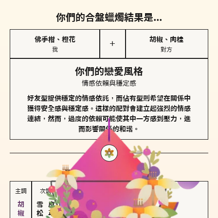
你們的合盤蠟燭結果是...
佛手柑、橙花
胡椒、肉桂
＋
我
對方
你們的戀愛風格
情感依賴與穩定感
好友型提供穩定的情感依託，而佔有型則希望在關係中
獲得安全感與穩定感。這樣的配對會建立起強烈的情感
連結，然而，過度的依賴可能使其中一方感到壓力，進
而影響關係的和諧。
對方
的主調蠟燭是...
主調
次調