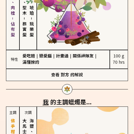
胡椒、肉桂－佔有型
雪松、聖木
皮革、琥珀
－
－
務實型
玩樂型
愛吃醋
｜
戀愛腦
｜
計畫通
｜
關係神隊友
｜
100 g

特性
滿懂撩的
70 hrs
查看
對方
的解說
我
的主調蠟燭是...
主調
次調
海鹽、雪花