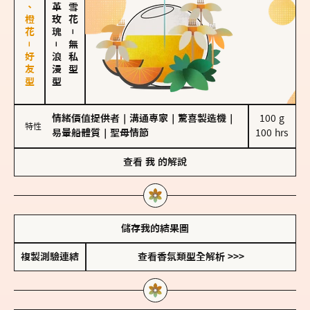
佛手柑、橙花－好友型
大馬士革玫瑰
－
－
無私型
浪漫型
情緒價值提供者
｜
溝通專家
｜
驚喜製造機
｜
100 g

特性
易暈船體質
｜
聖母情節
100 hrs
查看
我
的解說
儲存我的結果圖
複製測驗連結
查看香氛類型全解析 >>>