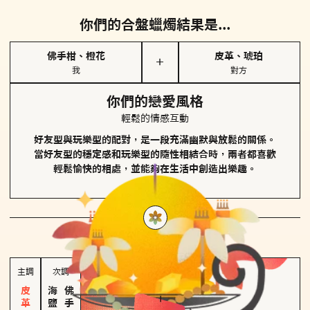
你們的合盤蠟燭結果是...
佛手柑、橙花
皮革、琥珀
＋
我
對方
你們的戀愛風格
輕鬆的情感互動
好友型與玩樂型的配對，是一段充滿幽默與放鬆的關係。
當好友型的穩定感和玩樂型的隨性相結合時，兩者都喜歡
輕鬆愉快的相處，並能夠在生活中創造出樂趣。
對方
的主調蠟燭是...
主調
次調