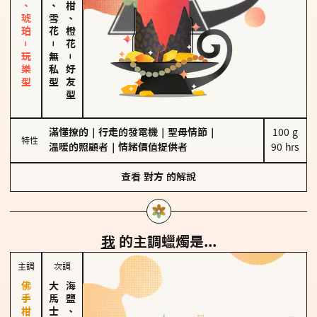
皮革、琥珀－玩樂型
海鹽、雪花
佛手柑、橙花
－
無私型
－
好友型
滿懂撩的
｜
行走的發電機
｜
聖母情節
｜
100 g

特性
溫暖的照顧者
｜
情緒價值提供者
90 hrs
查看
對方
的解說
我
的主調蠟燭是...
主調
次調
海鹽、雪花