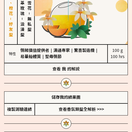
佛手柑、橙花－好友型
大馬士革玫瑰
－
－
無私型
浪漫型
情緒價值提供者
｜
溝通專家
｜
驚喜製造機
｜
100 g

特性
易暈船體質
｜
聖母情節
100 hrs
查看
我
的解說
儲存我的結果圖
複製測驗連結
查看香氛類型全解析 >>>