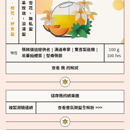
佛手柑、橙花－好友型
大馬士革玫瑰
－
－
無私型
浪漫型
情緒價值提供者
｜
溝通專家
｜
驚喜製造機
｜
100 g

特性
易暈船體質
｜
聖母情節
100 hrs
查看
我
的解說
儲存我的結果圖
複製測驗連結
查看香氛類型全解析 >>>