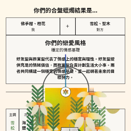
你們的合盤蠟燭結果是...
佛手柑、橙花
雪松、聖木
＋
我
對方
你們的戀愛風格
穩定的情感基礎
好友型與務實型代表了情感上的穩定與理性。好友型提
供充足的情緒價值，而務實型負責計劃生活大小事。兩
者共同構建一個穩定的情感基礎，並一起朝著未來的目
標努力。
對方
的主調蠟燭是...
主調
次調