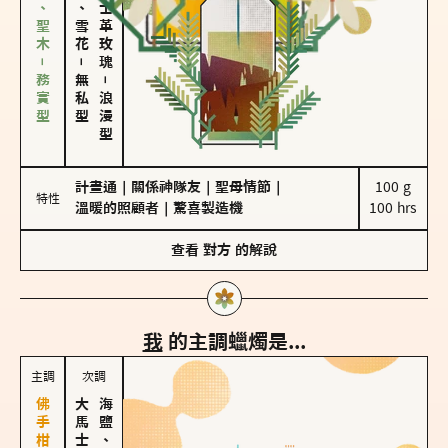
雪松、聖木－務實型
海鹽、雪花
大馬士革玫瑰
－
無私型
－
浪漫型
計畫通
｜
關係神隊友
｜
聖母情節
｜
100 g

特性
溫暖的照顧者
｜
驚喜製造機
100 hrs
查看
對方
的解說
我
的主調蠟燭是...
主調
次調
海鹽、雪花