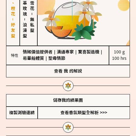
佛手柑、橙花－好友型
大馬士革玫瑰
－
－
無私型
浪漫型
情緒價值提供者
｜
溝通專家
｜
驚喜製造機
｜
100 g

特性
易暈船體質
｜
聖母情節
100 hrs
查看
我
的解說
儲存我的結果圖
複製測驗連結
查看香氛類型全解析 >>>