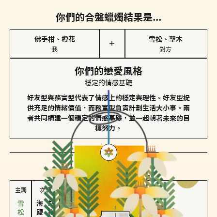
你們的合盤蠟燭結果是...
佛手柑、橙花
雪松、聖木
＋
我
對方
你們的戀愛風格
穩定的情感基礎
好友型與務實型代表了情感上的穩定與理性。好友型提
供充足的情緒價值，而務實型負責計劃生活大小事。兩
者共同構建一個穩定的情感基礎，並一起朝著未來的目
標努力。
對方
的主調蠟燭是...
主調
次調