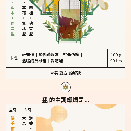
雪松、聖木－務實型
海鹽、雪花
胡椒、肉桂
－
－
無私型
佔有型
計畫通
｜
關係神隊友
｜
聖母情節
｜
100 g

特性
溫暖的照顧者
｜
愛吃醋
90 hrs
查看
對方
的解說
我
的主調蠟燭是...
主調
次調
海鹽、雪花