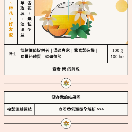
佛手柑、橙花－好友型
大馬士革玫瑰
－
－
無私型
浪漫型
情緒價值提供者
｜
溝通專家
｜
驚喜製造機
｜
100 g

特性
易暈船體質
｜
聖母情節
100 hrs
查看
我
的解說
儲存我的結果圖
複製測驗連結
查看香氛類型全解析 >>>