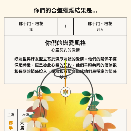
你們的合盤蠟燭結果是...
佛手柑、橙花
佛手柑、橙花
＋
我
對方
你們的戀愛風格
心靈契約的愛情
好友型與好友型立基於深厚友誼的愛情。他們的關係不僅
僅是戀愛，更是彼此心靈的契約。他們重視共同的價值觀
和長期的情感投入，愛情和友情交織成他們最穩定的情感
基礎。
對方
的主調蠟燭是...
主調
次調