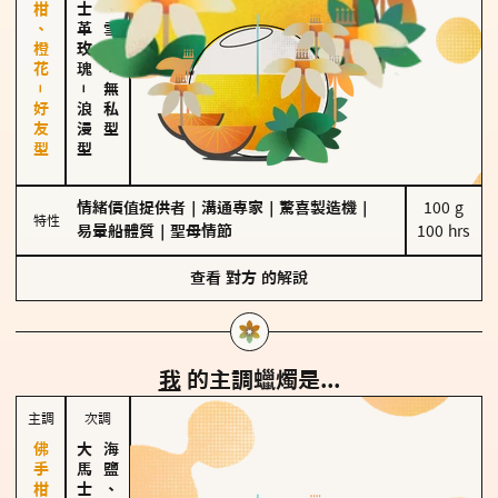
佛手柑、橙花－好友型
大馬士革玫瑰
海鹽、雪花
－
－
無私型
浪漫型
情緒價值提供者
｜
溝通專家
｜
驚喜製造機
｜
100 g

特性
易暈船體質
｜
聖母情節
100 hrs
查看
對方
的解說
我
的主調蠟燭是...
主調
次調
海鹽、雪花