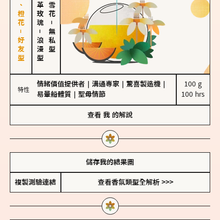
佛手柑、橙花－好友型
大馬士革玫瑰
－
－
無私型
浪漫型
情緒價值提供者
｜
溝通專家
｜
驚喜製造機
｜
100 g

特性
易暈船體質
｜
聖母情節
100 hrs
查看
我
的解說
儲存我的結果圖
複製測驗連結
查看香氛類型全解析 >>>