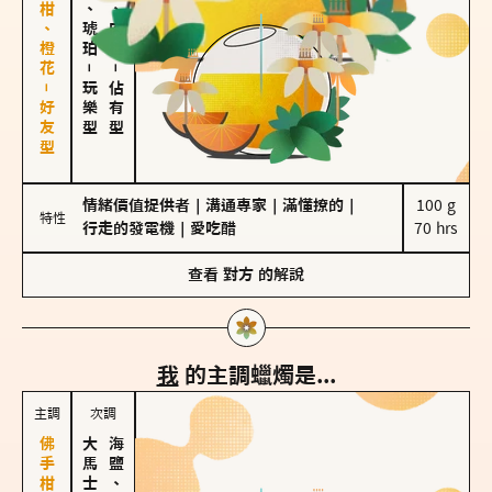
佛手柑、橙花－好友型
皮革、琥珀
胡椒、肉桂
－
－
玩樂型
佔有型
情緒價值提供者
｜
溝通專家
｜
滿懂撩的
｜
100 g

特性
行走的發電機
｜
愛吃醋
70 hrs
查看
對方
的解說
我
的主調蠟燭是...
主調
次調
海鹽、雪花