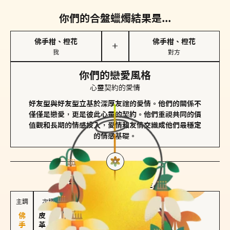
你們的合盤蠟燭結果是...
佛手柑、橙花
佛手柑、橙花
＋
我
對方
你們的戀愛風格
心靈契約的愛情
好友型與好友型立基於深厚友誼的愛情。他們的關係不
僅僅是戀愛，更是彼此心靈的契約。他們重視共同的價
值觀和長期的情感投入，愛情和友情交織成他們最穩定
的情感基礎。
對方
的主調蠟燭是...
主調
次調