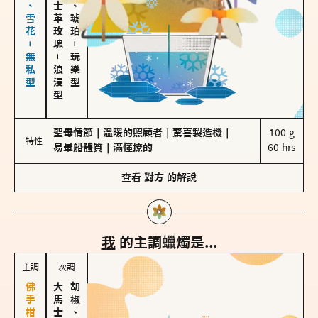
海鹽、雪花－無私型
大馬士革玫瑰
皮革、琥珀
－
－
玩樂型
浪漫型
聖母情節
｜
溫暖的照顧者
｜
驚喜製造機
｜
100 g

特性
易暈船體質
｜
滿懂撩的
60 hrs
查看
對方
的解說
我
的主調蠟燭是...
主調
次調
胡椒、肉桂