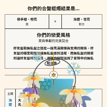
你們的合盤蠟燭結果是...
佛手柑、橙花
海鹽、雪花
＋
我
對方
你們的戀愛風格
愛與奉獻的完美契合
好友型和無私型之間是一段充滿關懷與支持的關係。好
友型的穩定和理解讓無私型感到溫暖，而無私型的關愛
則讓好友型得到滿足。這樣的配對強調了愛情中的無私
和深情。
對方
的主調蠟燭是...
主調
次調