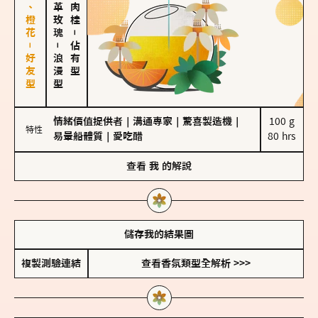
佛手柑、橙花－好友型
大馬士革玫瑰
－
－
佔有型
浪漫型
情緒價值提供者
｜
溝通專家
｜
驚喜製造機
｜
100 g

特性
易暈船體質
｜
愛吃醋
80 hrs
查看
我
的解說
儲存我的結果圖
複製測驗連結
查看香氛類型全解析 >>>