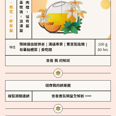
佛手柑、橙花－好友型
大馬士革玫瑰
－
－
佔有型
浪漫型
情緒價值提供者
｜
溝通專家
｜
驚喜製造機
｜
100 g

特性
易暈船體質
｜
愛吃醋
80 hrs
查看
我
的解說
儲存我的結果圖
複製測驗連結
查看香氛類型全解析 >>>