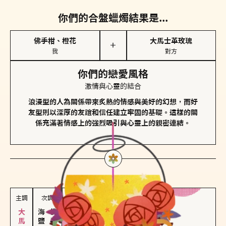
你們的合盤蠟燭結果是...
佛手柑、橙花
大馬士革玫瑰
＋
我
對方
你們的戀愛風格
激情與心靈的結合
浪漫型的人為關係帶來炙熱的情感與美好的幻想，而好
友型則以深厚的友誼和信任建立牢固的基礎。這樣的關
係充滿著情感上的強烈吸引與心靈上的親密連結。
對方
的主調蠟燭是...
主調
次調