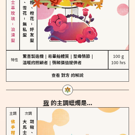
大馬士革玫瑰－浪漫型
海鹽、雪花
佛手柑、橙花
－
無私型
－
好友型
驚喜製造機
｜
易暈船體質
｜
聖母情節
｜
100 g

特性
溫暖的照顧者
｜
情緒價值提供者
100 hrs
查看
對方
的解說
我
的主調蠟燭是...
主調
次調
胡椒、肉桂