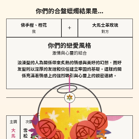
你們的合盤蠟燭結果是...
佛手柑、橙花
大馬士革玫瑰
＋
我
對方
你們的戀愛風格
激情與心靈的結合
浪漫型的人為關係帶來炙熱的情感與美好的幻想，而好
友型則以深厚的友誼和信任建立牢固的基礎。這樣的關
係充滿著情感上的強烈吸引與心靈上的親密連結。
對方
的主調蠟燭是...
主調
次調