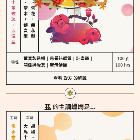
大馬士革玫瑰－浪漫型
雪松、聖木
海鹽、雪花
－
－
務實型
無私型
驚喜製造機
｜
易暈船體質
｜
計畫通
｜
100 g

特性
關係神隊友
｜
聖母情節
100 hrs
查看
對方
的解說
我
的主調蠟燭是...
主調
次調
胡椒、肉桂