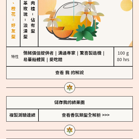
佛手柑、橙花－好友型
大馬士革玫瑰
－
－
佔有型
浪漫型
情緒價值提供者
｜
溝通專家
｜
驚喜製造機
｜
100 g

特性
易暈船體質
｜
愛吃醋
80 hrs
查看
我
的解說
儲存我的結果圖
複製測驗連結
查看香氛類型全解析 >>>