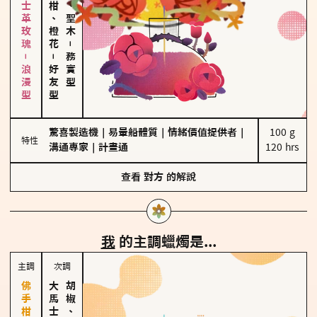
大馬士革玫瑰－浪漫型
佛手柑、橙花
雪松、聖木
－
－
務實型
好友型
驚喜製造機
｜
易暈船體質
｜
情緒價值提供者
｜
100 g

特性
溝通專家
｜
計畫通
120 hrs
查看
對方
的解說
我
的主調蠟燭是...
主調
次調
胡椒、肉桂