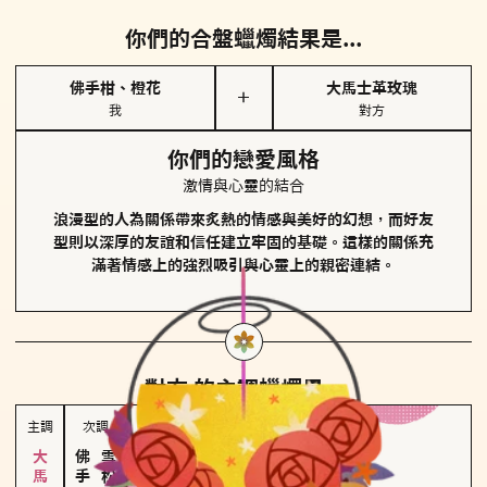
你們的合盤蠟燭結果是...
佛手柑、橙花
大馬士革玫瑰
＋
我
對方
你們的戀愛風格
激情與心靈的結合
浪漫型的人為關係帶來炙熱的情感與美好的幻想，而好友
型則以深厚的友誼和信任建立牢固的基礎。這樣的關係充
滿著情感上的強烈吸引與心靈上的親密連結。
對方
的主調蠟燭是...
主調
次調