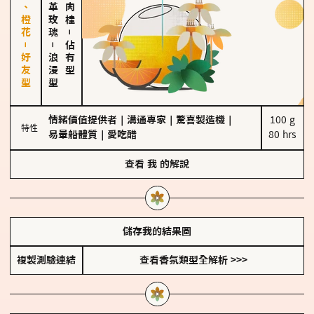
佛手柑、橙花－好友型
大馬士革玫瑰
－
－
佔有型
浪漫型
情緒價值提供者
｜
溝通專家
｜
驚喜製造機
｜
100 g

特性
易暈船體質
｜
愛吃醋
80 hrs
查看
我
的解說
儲存我的結果圖
複製測驗連結
查看香氛類型全解析 >>>