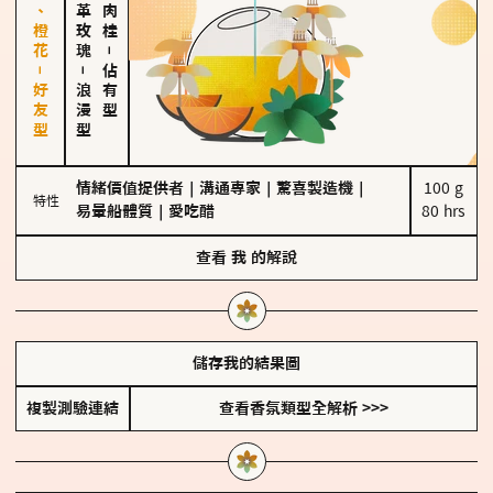
佛手柑、橙花－好友型
大馬士革玫瑰
－
－
佔有型
浪漫型
情緒價值提供者
｜
溝通專家
｜
驚喜製造機
｜
100 g

特性
易暈船體質
｜
愛吃醋
80 hrs
查看
我
的解說
儲存我的結果圖
複製測驗連結
查看香氛類型全解析 >>>