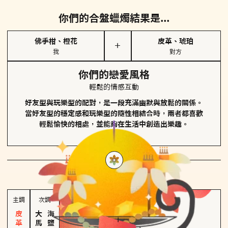
你們的合盤蠟燭結果是...
佛手柑、橙花
皮革、琥珀
＋
我
對方
你們的戀愛風格
輕鬆的情感互動
好友型與玩樂型的配對，是一段充滿幽默與放鬆的關係。
當好友型的穩定感和玩樂型的隨性相結合時，兩者都喜歡
輕鬆愉快的相處，並能夠在生活中創造出樂趣。
對方
的主調蠟燭是...
主調
次調