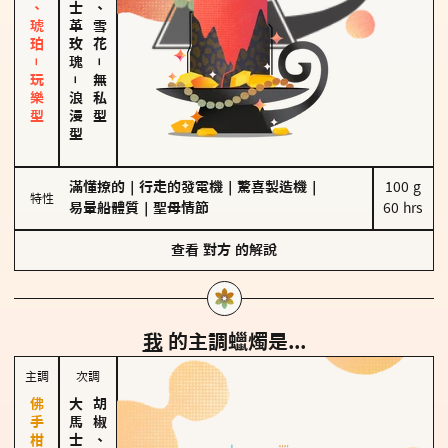
皮革、琥珀－玩樂型
大馬士革玫瑰
海鹽、雪花
－
－
無私型
浪漫型
滿懂撩的
｜
行走的發電機
｜
驚喜製造機
｜
100 g

特性
易暈船體質
｜
聖母情節
60 hrs
查看
對方
的解說
我
的主調蠟燭是...
主調
次調
胡椒、肉桂