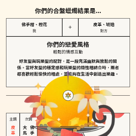
你們的合盤蠟燭結果是...
佛手柑、橙花
皮革、琥珀
＋
我
對方
你們的戀愛風格
輕鬆的情感互動
好友型與玩樂型的配對，是一段充滿幽默與放鬆的關
係。當好友型的穩定感和玩樂型的隨性相結合時，兩者
都喜歡輕鬆愉快的相處，並能夠在生活中創造出樂趣。
對方
的主調蠟燭是...
主調
次調