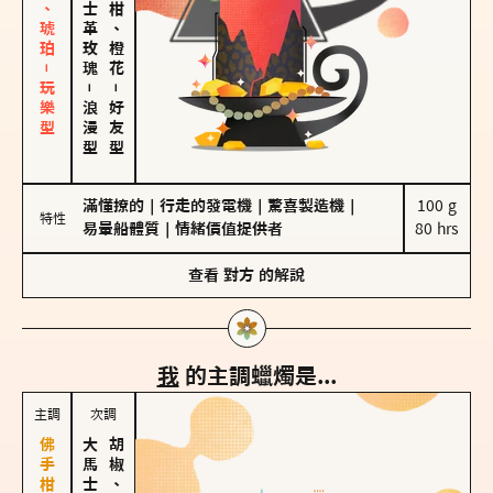
皮革、琥珀－玩樂型
大馬士革玫瑰
佛手柑、橙花
－
－
浪漫型
好友型
滿懂撩的
｜
行走的發電機
｜
驚喜製造機
｜
100 g

特性
易暈船體質
｜
情緒價值提供者
80 hrs
查看
對方
的解說
我
的主調蠟燭是...
主調
次調
胡椒、肉桂