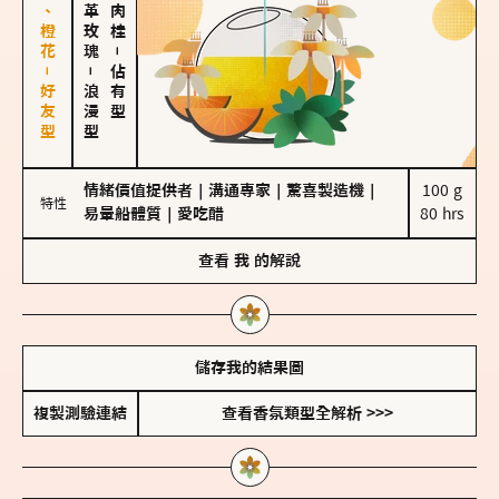
佛手柑、橙花－好友型
大馬士革玫瑰
－
－
佔有型
浪漫型
情緒價值提供者
｜
溝通專家
｜
驚喜製造機
｜
100 g

特性
易暈船體質
｜
愛吃醋
80 hrs
查看
我
的解說
儲存我的結果圖
複製測驗連結
查看香氛類型全解析 >>>