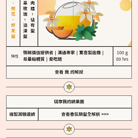
佛手柑、橙花－好友型
大馬士革玫瑰
－
－
佔有型
浪漫型
情緒價值提供者
｜
溝通專家
｜
驚喜製造機
｜
100 g

特性
易暈船體質
｜
愛吃醋
80 hrs
查看
我
的解說
儲存我的結果圖
複製測驗連結
查看香氛類型全解析 >>>