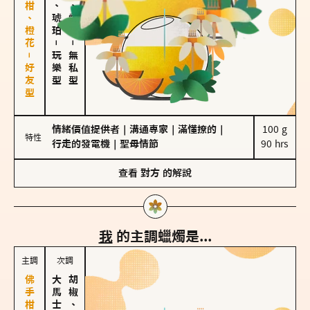
佛手柑、橙花－好友型
皮革、琥珀
海鹽、雪花
－
－
玩樂型
無私型
情緒價值提供者
｜
溝通專家
｜
滿懂撩的
｜
100 g

特性
行走的發電機
｜
聖母情節
90 hrs
查看
對方
的解說
我
的主調蠟燭是...
主調
次調
胡椒、肉桂