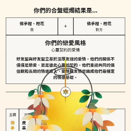
你們的合盤蠟燭結果是...
佛手柑、橙花
佛手柑、橙花
＋
我
對方
你們的戀愛風格
心靈契約的愛情
好友型與好友型立基於深厚友誼的愛情。他們的關係不
僅僅是戀愛，更是彼此心靈的契約。他們重視共同的價
值觀和長期的情感投入，愛情和友情交織成他們最穩定
的情感基礎。
對方
的主調蠟燭是...
主調
次調