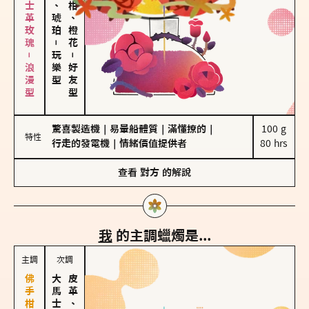
大馬士革玫瑰－浪漫型
皮革、琥珀
佛手柑、橙花
－
玩樂型
－
好友型
驚喜製造機
｜
易暈船體質
｜
滿懂撩的
｜
100 g

特性
行走的發電機
｜
情緒價值提供者
80 hrs
查看
對方
的解說
我
的主調蠟燭是...
主調
次調
皮革、琥珀