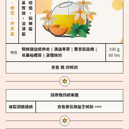
佛手柑、橙花－好友型
大馬士革玫瑰
－
－
玩樂型
浪漫型
情緒價值提供者
｜
溝通專家
｜
驚喜製造機
｜
100 g

特性
易暈船體質
｜
滿懂撩的
80 hrs
查看
我
的解說
儲存我的結果圖
複製測驗連結
查看香氛類型全解析 >>>