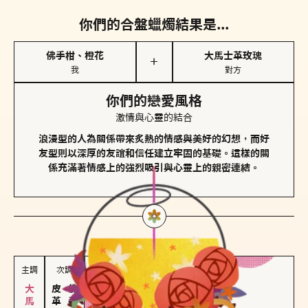
你們的合盤蠟燭結果是...
佛手柑、橙花
大馬士革玫瑰
＋
我
對方
你們的戀愛風格
激情與心靈的結合
浪漫型的人為關係帶來炙熱的情感與美好的幻想，而好
友型則以深厚的友誼和信任建立牢固的基礎。這樣的關
係充滿著情感上的強烈吸引與心靈上的親密連結。
對方
的主調蠟燭是...
主調
次調