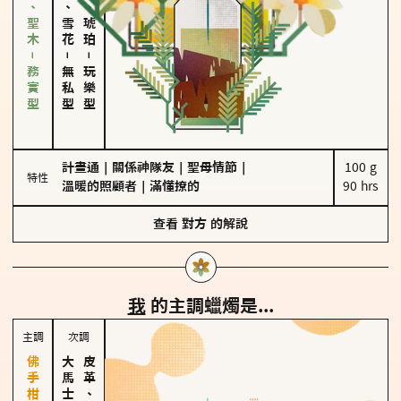
雪松、聖木－務實型
海鹽、雪花
皮革、琥珀
－
－
無私型
玩樂型
計畫通
｜
關係神隊友
｜
聖母情節
｜
100 g

特性
溫暖的照顧者
｜
滿懂撩的
90 hrs
查看
對方
的解說
我
的主調蠟燭是...
主調
次調
皮革、琥珀