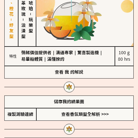
佛手柑、橙花－好友型
大馬士革玫瑰
－
－
玩樂型
浪漫型
情緒價值提供者
｜
溝通專家
｜
驚喜製造機
｜
100 g

特性
易暈船體質
｜
滿懂撩的
80 hrs
查看
我
的解說
儲存我的結果圖
複製測驗連結
查看香氛類型全解析 >>>