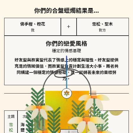
你們的合盤蠟燭結果是...
佛手柑、橙花
雪松、聖木
＋
我
對方
你們的戀愛風格
穩定的情感基礎
好友型與務實型代表了情感上的穩定與理性。好友型提供
充足的情緒價值，而務實型負責計劃生活大小事。兩者共
同構建一個穩定的情感基礎，並一起朝著未來的目標努
力。
對方
的主調蠟燭是...
主調
次調