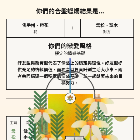
你們的合盤蠟燭結果是...
佛手柑、橙花
雪松、聖木
＋
我
對方
你們的戀愛風格
穩定的情感基礎
好友型與務實型代表了情感上的穩定與理性。好友型提
供充足的情緒價值，而務實型負責計劃生活大小事。兩
者共同構建一個穩定的情感基礎，並一起朝著未來的目
標努力。
對方
的主調蠟燭是...
主調
次調