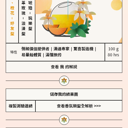
佛手柑、橙花－好友型
大馬士革玫瑰
－
－
玩樂型
浪漫型
情緒價值提供者
｜
溝通專家
｜
驚喜製造機
｜
100 g

特性
易暈船體質
｜
滿懂撩的
80 hrs
查看
我
的解說
儲存我的結果圖
複製測驗連結
查看香氛類型全解析 >>>