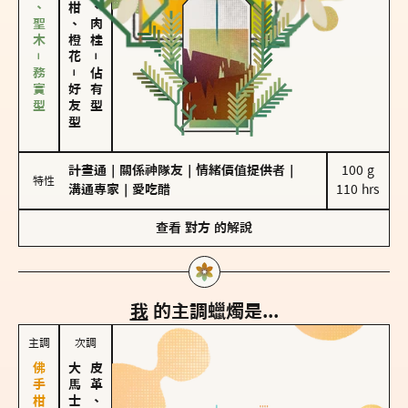
雪松、聖木－務實型
佛手柑、橙花
胡椒、肉桂
－
－
佔有型
好友型
計畫通
｜
關係神隊友
｜
情緒價值提供者
｜
100 g

特性
溝通專家
｜
愛吃醋
110 hrs
查看
對方
的解說
我
的主調蠟燭是...
主調
次調
皮革、琥珀