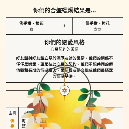
你們的合盤蠟燭結果是...
佛手柑、橙花
佛手柑、橙花
＋
我
對方
你們的戀愛風格
心靈契約的愛情
好友型與好友型立基於深厚友誼的愛情。他們的關係不
僅僅是戀愛，更是彼此心靈的契約。他們重視共同的價
值觀和長期的情感投入，愛情和友情交織成他們最穩定
的情感基礎。
對方
的主調蠟燭是...
主調
次調