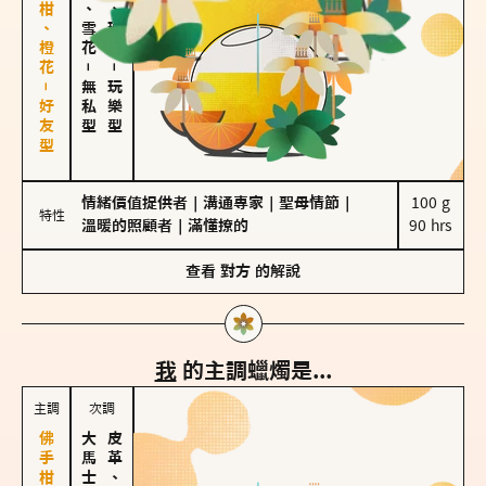
佛手柑、橙花－好友型
海鹽、雪花
皮革、琥珀
－
－
無私型
玩樂型
情緒價值提供者
｜
溝通專家
｜
聖母情節
｜
100 g

特性
溫暖的照顧者
｜
滿懂撩的
90 hrs
查看
對方
的解說
我
的主調蠟燭是...
主調
次調
皮革、琥珀