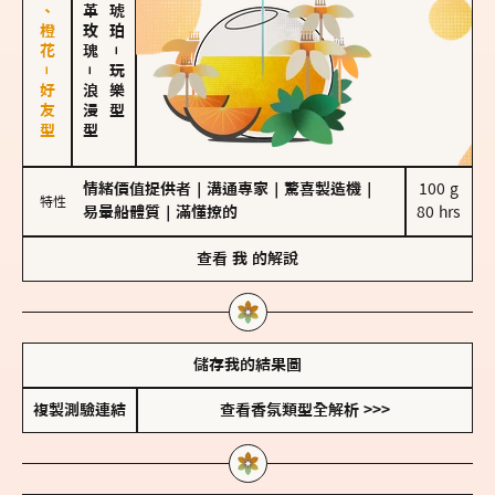
佛手柑、橙花－好友型
大馬士革玫瑰
－
－
玩樂型
浪漫型
情緒價值提供者
｜
溝通專家
｜
驚喜製造機
｜
100 g

特性
易暈船體質
｜
滿懂撩的
80 hrs
查看
我
的解說
儲存我的結果圖
複製測驗連結
查看香氛類型全解析 >>>