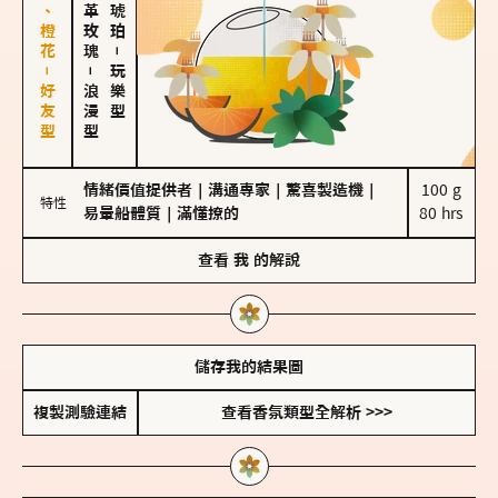
佛手柑、橙花－好友型
大馬士革玫瑰
－
－
玩樂型
浪漫型
情緒價值提供者
｜
溝通專家
｜
驚喜製造機
｜
100 g

特性
易暈船體質
｜
滿懂撩的
80 hrs
查看
我
的解說
儲存我的結果圖
複製測驗連結
查看香氛類型全解析 >>>