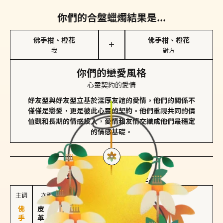
你們的合盤蠟燭結果是...
佛手柑、橙花
佛手柑、橙花
＋
我
對方
你們的戀愛風格
心靈契約的愛情
好友型與好友型立基於深厚友誼的愛情。他們的關係不
僅僅是戀愛，更是彼此心靈的契約。他們重視共同的價
值觀和長期的情感投入，愛情和友情交織成他們最穩定
的情感基礎。
對方
的主調蠟燭是...
主調
次調