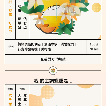
佛手柑、橙花－好友型
皮革、琥珀
胡椒、肉桂
－
－
玩樂型
佔有型
情緒價值提供者
｜
溝通專家
｜
滿懂撩的
｜
100 g

特性
行走的發電機
｜
愛吃醋
70 hrs
查看
對方
的解說
我
的主調蠟燭是...
主調
次調
皮革、琥珀