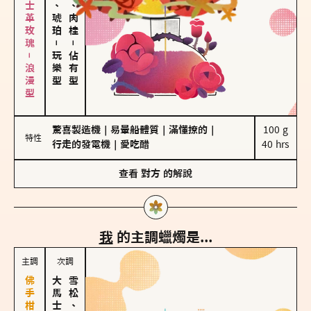
大馬士革玫瑰－浪漫型
皮革、琥珀
胡椒、肉桂
－
－
玩樂型
佔有型
驚喜製造機
｜
易暈船體質
｜
滿懂撩的
｜
100 g

特性
行走的發電機
｜
愛吃醋
40 hrs
查看
對方
的解說
我
的主調蠟燭是...
主調
次調
雪松、聖木