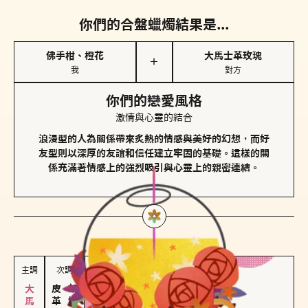
你們的合盤蠟燭結果是...
佛手柑、橙花
大馬士革玫瑰
＋
我
對方
你們的戀愛風格
激情與心靈的結合
浪漫型的人為關係帶來炙熱的情感與美好的幻想，而好
友型則以深厚的友誼和信任建立牢固的基礎。這樣的關
係充滿著情感上的強烈吸引與心靈上的親密連結。
對方
的主調蠟燭是...
主調
次調