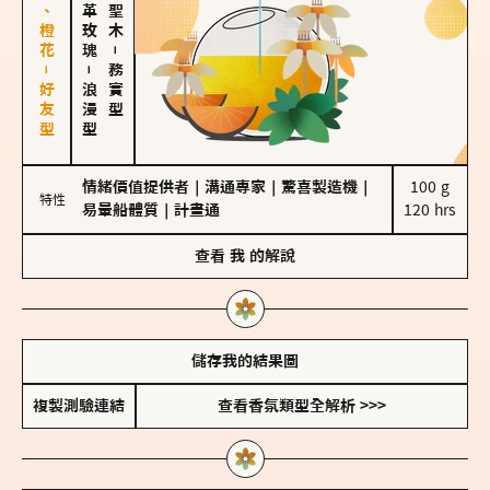
佛手柑、橙花－好友型
大馬士革玫瑰
－
－
務實型
浪漫型
情緒價值提供者
｜
溝通專家
｜
驚喜製造機
｜
100 g

特性
易暈船體質
｜
計畫通
120 hrs
查看
我
的解說
儲存我的結果圖
複製測驗連結
查看香氛類型全解析 >>>