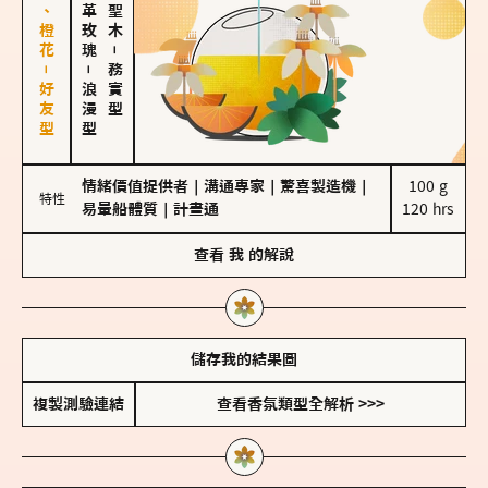
佛手柑、橙花－好友型
大馬士革玫瑰
－
－
務實型
浪漫型
情緒價值提供者
｜
溝通專家
｜
驚喜製造機
｜
100 g

特性
易暈船體質
｜
計畫通
120 hrs
查看
我
的解說
儲存我的結果圖
複製測驗連結
查看香氛類型全解析 >>>