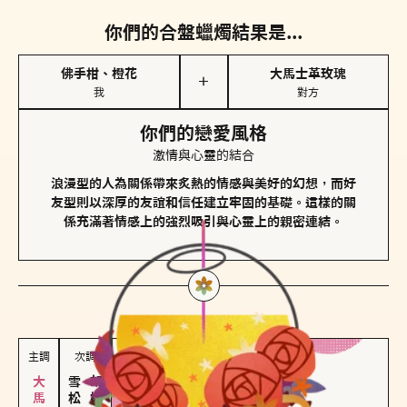
你們的合盤蠟燭結果是...
佛手柑、橙花
大馬士革玫瑰
＋
我
對方
你們的戀愛風格
激情與心靈的結合
浪漫型的人為關係帶來炙熱的情感與美好的幻想，而好
友型則以深厚的友誼和信任建立牢固的基礎。這樣的關
係充滿著情感上的強烈吸引與心靈上的親密連結。
對方
的主調蠟燭是...
主調
次調