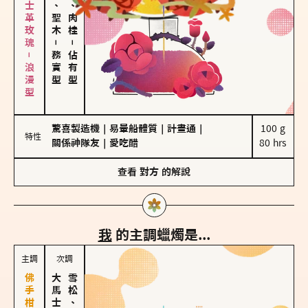
大馬士革玫瑰－浪漫型
雪松、聖木
胡椒、肉桂
－
－
務實型
佔有型
驚喜製造機
｜
易暈船體質
｜
計畫通
｜
100 g

特性
關係神隊友
｜
愛吃醋
80 hrs
查看
對方
的解說
我
的主調蠟燭是...
主調
次調
雪松、聖木