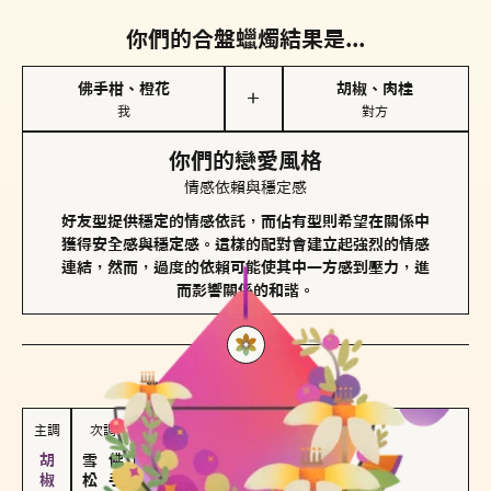
你們的合盤蠟燭結果是...
佛手柑、橙花
胡椒、肉桂
＋
我
對方
你們的戀愛風格
情感依賴與穩定感
好友型提供穩定的情感依託，而佔有型則希望在關係中
獲得安全感與穩定感。這樣的配對會建立起強烈的情感
連結，然而，過度的依賴可能使其中一方感到壓力，進
而影響關係的和諧。
對方
的主調蠟燭是...
主調
次調