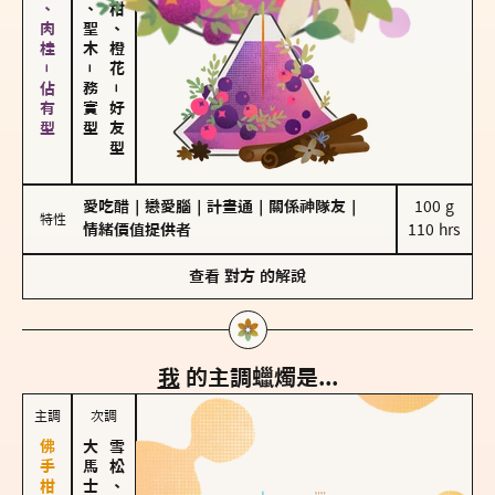
胡椒、肉桂－佔有型
雪松、聖木
佛手柑、橙花
－
務實型
－
好友型
愛吃醋
｜
戀愛腦
｜
計畫通
｜
關係神隊友
｜
100 g

特性
情緒價值提供者
110 hrs
查看
對方
的解說
我
的主調蠟燭是...
主調
次調
雪松、聖木