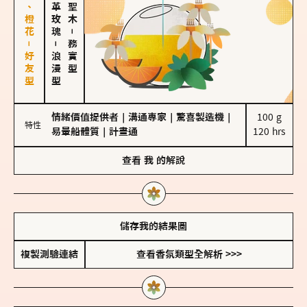
佛手柑、橙花－好友型
大馬士革玫瑰
－
－
務實型
浪漫型
情緒價值提供者
｜
溝通專家
｜
驚喜製造機
｜
100 g

特性
易暈船體質
｜
計畫通
120 hrs
查看
我
的解說
儲存我的結果圖
複製測驗連結
查看香氛類型全解析 >>>