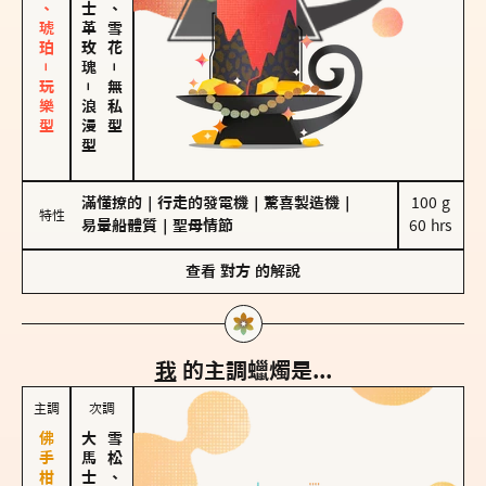
皮革、琥珀－玩樂型
大馬士革玫瑰
海鹽、雪花
－
－
無私型
浪漫型
滿懂撩的
｜
行走的發電機
｜
驚喜製造機
｜
100 g

特性
易暈船體質
｜
聖母情節
60 hrs
查看
對方
的解說
我
的主調蠟燭是...
主調
次調
雪松、聖木