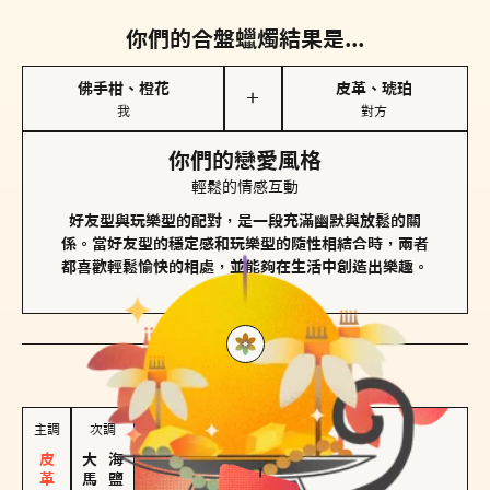
你們的合盤蠟燭結果是...
佛手柑、橙花
皮革、琥珀
＋
我
對方
你們的戀愛風格
輕鬆的情感互動
好友型與玩樂型的配對，是一段充滿幽默與放鬆的關
係。當好友型的穩定感和玩樂型的隨性相結合時，兩者
都喜歡輕鬆愉快的相處，並能夠在生活中創造出樂趣。
對方
的主調蠟燭是...
主調
次調