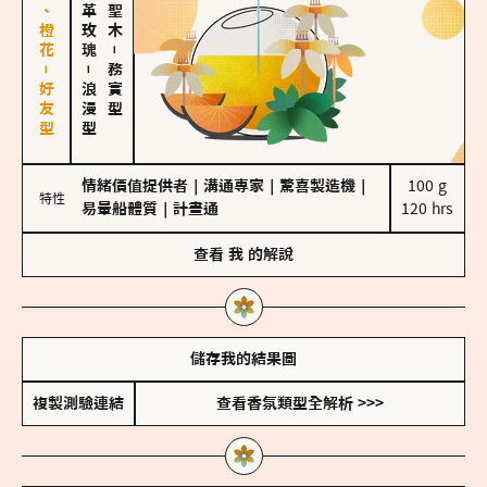
佛手柑、橙花－好友型
大馬士革玫瑰
－
－
務實型
浪漫型
情緒價值提供者
｜
溝通專家
｜
驚喜製造機
｜
100 g

特性
易暈船體質
｜
計畫通
120 hrs
查看
我
的解說
儲存我的結果圖
複製測驗連結
查看香氛類型全解析 >>>