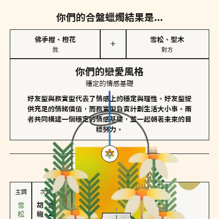
你們的合盤蠟燭結果是...
佛手柑、橙花
雪松、聖木
＋
我
對方
你們的戀愛風格
穩定的情感基礎
好友型與務實型代表了情感上的穩定與理性。好友型提
供充足的情緒價值，而務實型負責計劃生活大小事。兩
者共同構建一個穩定的情感基礎，並一起朝著未來的目
標努力。
對方
的主調蠟燭是...
主調
次調