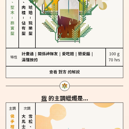
雪松、聖木－務實型
胡椒、肉桂
皮革、琥珀
－
－
佔有型
玩樂型
計畫通
｜
關係神隊友
｜
愛吃醋
｜
戀愛腦
｜
100 g

特性
滿懂撩的
70 hrs
查看
對方
的解說
我
的主調蠟燭是...
主調
次調
雪松、聖木