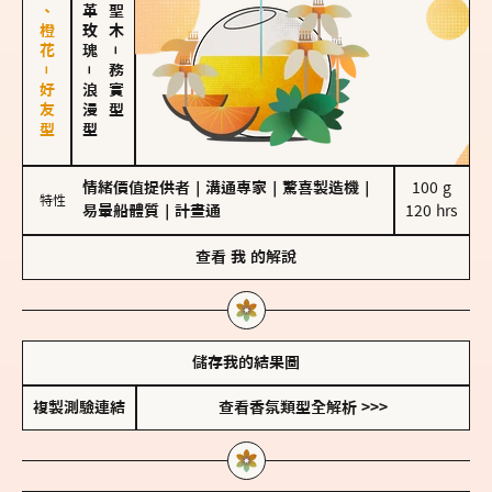
佛手柑、橙花－好友型
大馬士革玫瑰
－
－
務實型
浪漫型
情緒價值提供者
｜
溝通專家
｜
驚喜製造機
｜
100 g

特性
易暈船體質
｜
計畫通
120 hrs
查看
我
的解說
儲存我的結果圖
複製測驗連結
查看香氛類型全解析 >>>