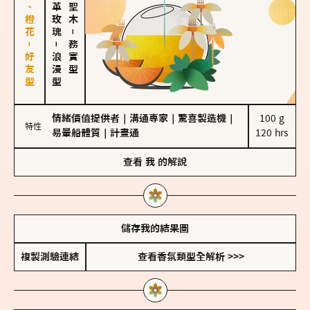
佛手柑、橙花－好友型
大馬士革玫瑰
－
－
務實型
浪漫型
情緒價值提供者
｜
溝通專家
｜
驚喜製造機
｜
100 g

特性
易暈船體質
｜
計畫通
120 hrs
查看
我
的解說
儲存我的結果圖
複製測驗連結
查看香氛類型全解析 >>>