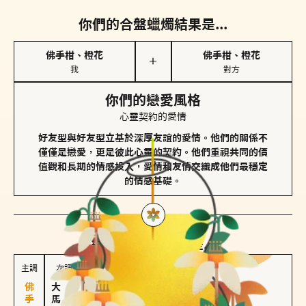
你們的合盤蠟燭結果是...
佛手柑、橙花
佛手柑、橙花
＋
我
對方
你們的戀愛風格
心靈契約的愛情
好友型與好友型立基於深厚友誼的愛情。他們的關係不
僅僅是戀愛，更是彼此心靈的契約。他們重視共同的價
值觀和長期的情感投入，愛情和友情交織成他們最穩定
的情感基礎。
對方
的主調蠟燭是...
主調
次調