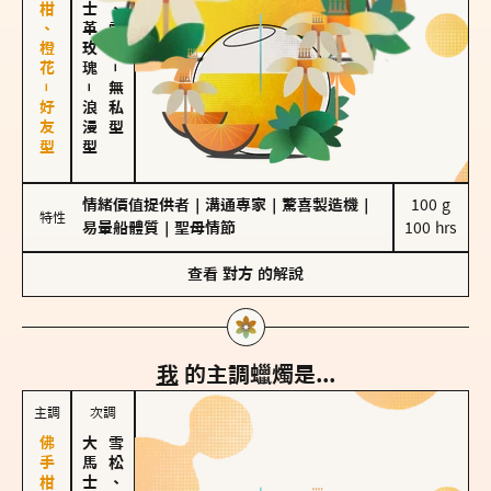
佛手柑、橙花－好友型
大馬士革玫瑰
海鹽、雪花
－
－
無私型
浪漫型
情緒價值提供者
｜
溝通專家
｜
驚喜製造機
｜
100 g

特性
易暈船體質
｜
聖母情節
100 hrs
查看
對方
的解說
我
的主調蠟燭是...
主調
次調
雪松、聖木