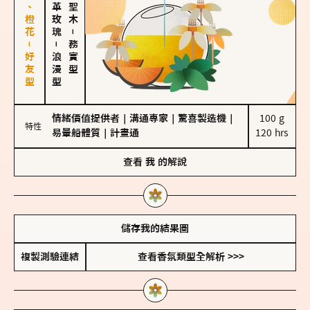
佛手柑、橙花－好友型
大馬士革玫瑰
－
－
務實型
浪漫型
情緒價值提供者
｜
溝通專家
｜
驚喜製造機
｜
100 g

特性
易暈船體質
｜
計畫通
120 hrs
查看
我
的解說
儲存我的結果圖
複製測驗連結
查看香氛類型全解析 >>>