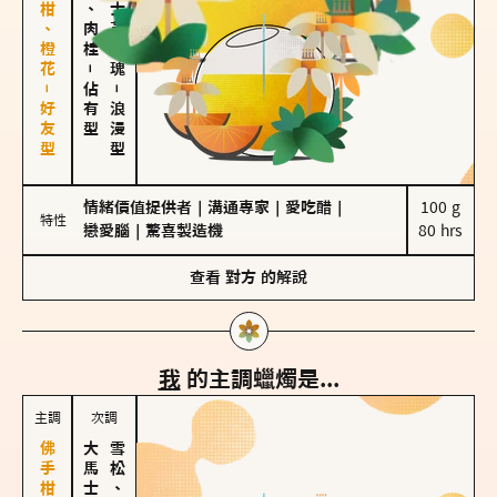
佛手柑、橙花－好友型
胡椒、肉桂
大馬士革玫瑰
－
佔有型
－
浪漫型
情緒價值提供者
｜
溝通專家
｜
愛吃醋
｜
100 g

特性
戀愛腦
｜
驚喜製造機
80 hrs
查看
對方
的解說
我
的主調蠟燭是...
主調
次調
雪松、聖木