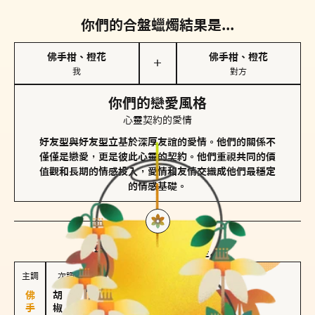
你們的合盤蠟燭結果是...
佛手柑、橙花
佛手柑、橙花
＋
我
對方
你們的戀愛風格
心靈契約的愛情
好友型與好友型立基於深厚友誼的愛情。他們的關係不
僅僅是戀愛，更是彼此心靈的契約。他們重視共同的價
值觀和長期的情感投入，愛情和友情交織成他們最穩定
的情感基礎。
對方
的主調蠟燭是...
主調
次調