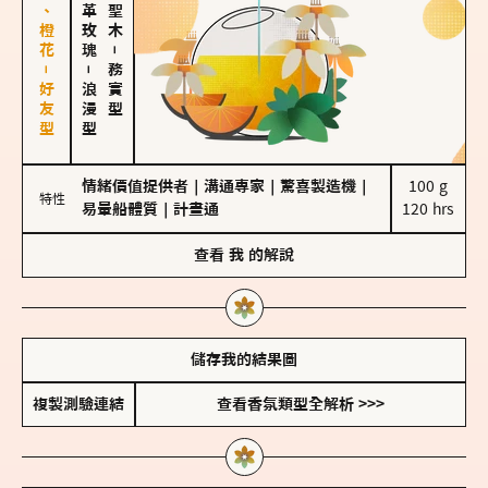
佛手柑、橙花－好友型
大馬士革玫瑰
－
－
務實型
浪漫型
情緒價值提供者
｜
溝通專家
｜
驚喜製造機
｜
100 g

特性
易暈船體質
｜
計畫通
120 hrs
查看
我
的解說
儲存我的結果圖
複製測驗連結
查看香氛類型全解析 >>>