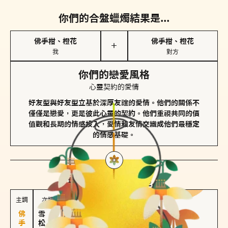
你們的合盤蠟燭結果是...
佛手柑、橙花
佛手柑、橙花
＋
我
對方
你們的戀愛風格
心靈契約的愛情
好友型與好友型立基於深厚友誼的愛情。他們的關係不
僅僅是戀愛，更是彼此心靈的契約。他們重視共同的價
值觀和長期的情感投入，愛情和友情交織成他們最穩定
的情感基礎。
對方
的主調蠟燭是...
主調
次調