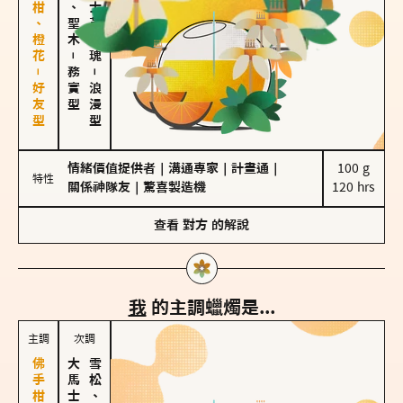
佛手柑、橙花－好友型
雪松、聖木
大馬士革玫瑰
－
務實型
－
浪漫型
情緒價值提供者
｜
溝通專家
｜
計畫通
｜
100 g

特性
關係神隊友
｜
驚喜製造機
120 hrs
查看
對方
的解說
我
的主調蠟燭是...
主調
次調
雪松、聖木