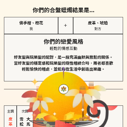
你們的合盤蠟燭結果是...
佛手柑、橙花
皮革、琥珀
＋
我
對方
你們的戀愛風格
輕鬆的情感互動
好友型與玩樂型的配對，是一段充滿幽默與放鬆的關係。
當好友型的穩定感和玩樂型的隨性相結合時，兩者都喜歡
輕鬆愉快的相處，並能夠在生活中創造出樂趣。
對方
的主調蠟燭是...
主調
次調