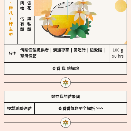
佛手柑、橙花－好友型
－
－
佔有型
無私型
情緒價值提供者
｜
溝通專家
｜
愛吃醋
｜
戀愛腦
｜
100 g

特性
聖母情節
90 hrs
查看
我
的解說
儲存我的結果圖
複製測驗連結
查看香氛類型全解析 >>>