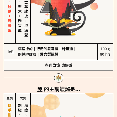
皮革、琥珀－玩樂型
雪松、聖木
大馬士革玫瑰
－
務實型
－
浪漫型
滿懂撩的
｜
行走的發電機
｜
計畫通
｜
100 g

特性
關係神隊友
｜
驚喜製造機
80 hrs
查看
對方
的解說
我
的主調蠟燭是...
主調
次調
胡椒、肉桂
海鹽、雪花