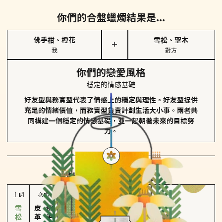
你們的合盤蠟燭結果是...
佛手柑、橙花
雪松、聖木
＋
我
對方
你們的戀愛風格
穩定的情感基礎
好友型與務實型代表了情感上的穩定與理性。好友型提供
充足的情緒價值，而務實型負責計劃生活大小事。兩者共
同構建一個穩定的情感基礎，並一起朝著未來的目標努
力。
對方
的主調蠟燭是...
主調
次調