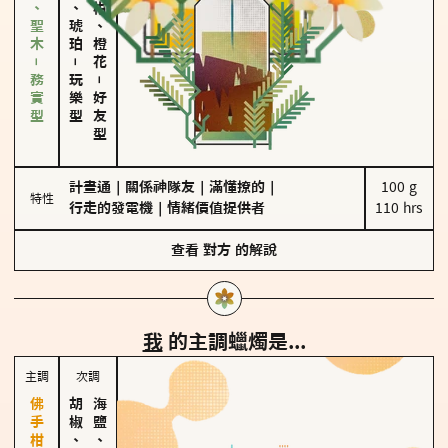
雪松、聖木－務實型
皮革、琥珀
佛手柑、橙花
－
玩樂型
－
好友型
計畫通
｜
關係神隊友
｜
滿懂撩的
｜
100 g

特性
行走的發電機
｜
情緒價值提供者
110 hrs
查看
對方
的解說
我
的主調蠟燭是...
主調
次調
胡椒、肉桂
海鹽、雪花