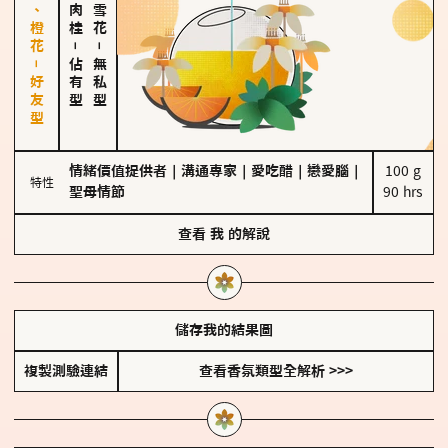
佛手柑、橙花－好友型
－
－
佔有型
無私型
情緒價值提供者
｜
溝通專家
｜
愛吃醋
｜
戀愛腦
｜
100 g

特性
聖母情節
90 hrs
查看
我
的解說
儲存我的結果圖
複製測驗連結
查看香氛類型全解析 >>>