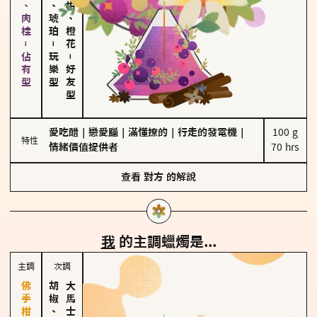
胡椒、肉桂－佔有型
皮革、琥珀
佛手柑、橙花
－
玩樂型
－
好友型
愛吃醋
｜
戀愛腦
｜
滿懂撩的
｜
行走的發電機
｜
100 g

特性
情緒價值提供者
70 hrs
查看
對方
的解說
我
的主調蠟燭是...
主調
次調
胡椒、肉桂