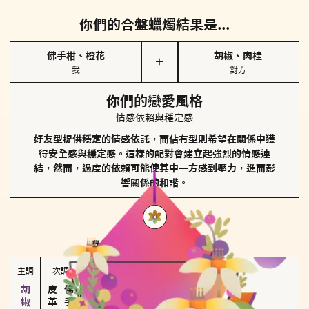
你們的合盤蠟燭結果是...
佛手柑、橙花
胡椒、肉桂
＋
我
對方
你們的戀愛風格
情感依賴與穩定感
好友型提供穩定的情感依託，而佔有型則希望在關係中獲
得安全感與穩定感。這樣的配對會建立起強烈的情感連
結，然而，過度的依賴可能使其中一方感到壓力，進而影
響關係的和諧。
對方
的主調蠟燭是...
主調
次調