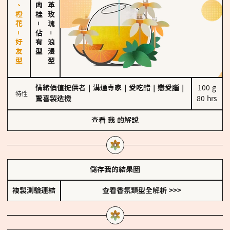
佛手柑、橙花－好友型
大馬士革玫瑰
－
佔有型
－
浪漫型
情緒價值提供者
｜
溝通專家
｜
愛吃醋
｜
戀愛腦
｜
100 g

特性
驚喜製造機
80 hrs
查看
我
的解說
儲存我的結果圖
複製測驗連結
查看香氛類型全解析 >>>