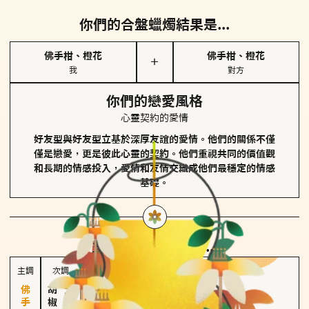
你們的合盤蠟燭結果是...
佛手柑、橙花
佛手柑、橙花
＋
我
對方
你們的戀愛風格
心靈契約的愛情
好友型與好友型立基於深厚友誼的愛情。他們的關係不僅
僅是戀愛，更是彼此心靈的契約。他們重視共同的價值觀
和長期的情感投入，愛情和友情交織成他們最穩定的情感
基礎。
對方
的主調蠟燭是...
主調
次調