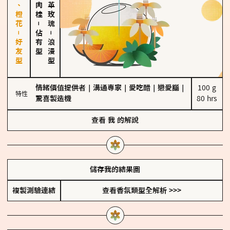
佛手柑、橙花－好友型
大馬士革玫瑰
－
佔有型
－
浪漫型
情緒價值提供者
｜
溝通專家
｜
愛吃醋
｜
戀愛腦
｜
100 g

特性
驚喜製造機
80 hrs
查看
我
的解說
儲存我的結果圖
複製測驗連結
查看香氛類型全解析 >>>