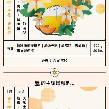
佛手柑、橙花－好友型
胡椒、肉桂
大馬士革玫瑰
－
佔有型
－
浪漫型
情緒價值提供者
｜
溝通專家
｜
愛吃醋
｜
戀愛腦
｜
100 g

特性
驚喜製造機
80 hrs
查看
對方
的解說
我
的主調蠟燭是...
主調
次調
胡椒、肉桂