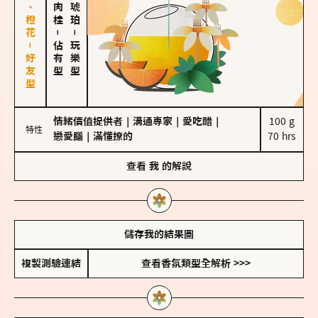
佛手柑、橙花－好友型
－
－
佔有型
玩樂型
情緒價值提供者
｜
溝通專家
｜
愛吃醋
｜
100 g

特性
戀愛腦
｜
滿懂撩的
70 hrs
查看
我
的解說
儲存我的結果圖
複製測驗連結
查看香氛類型全解析 >>>