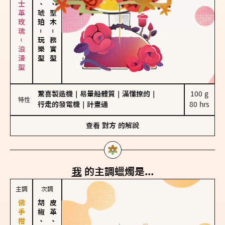
大馬士革玫瑰－浪漫型
皮革、琥珀
雪松、聖木
－
－
玩樂型
務實型
驚喜製造機
｜
易暈船體質
｜
滿懂撩的
｜
100 g

特性
行走的發電機
｜
計畫通
80 hrs
查看
對方
的解說
我
的主調蠟燭是...
主調
次調
胡椒、肉桂
皮革、琥珀