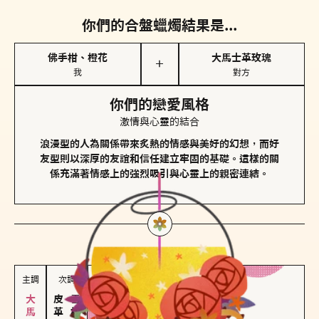
你們的合盤蠟燭結果是...
佛手柑、橙花
大馬士革玫瑰
＋
我
對方
你們的戀愛風格
激情與心靈的結合
浪漫型的人為關係帶來炙熱的情感與美好的幻想，而好
友型則以深厚的友誼和信任建立牢固的基礎。這樣的關
係充滿著情感上的強烈吸引與心靈上的親密連結。
對方
的主調蠟燭是...
主調
次調