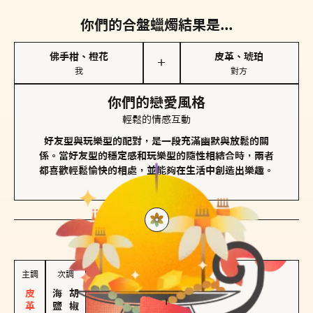
你們的合盤蠟燭結果是...
佛手柑、橙花
皮革、琥珀
＋
我
對方
你們的戀愛風格
輕鬆的情感互動
好友型與玩樂型的配對，是一段充滿幽默與放鬆的關
係。當好友型的穩定感和玩樂型的隨性相結合時，兩者
都喜歡輕鬆愉快的相處，並能夠在生活中創造出樂趣。
對方
的主調蠟燭是...
主調
次調