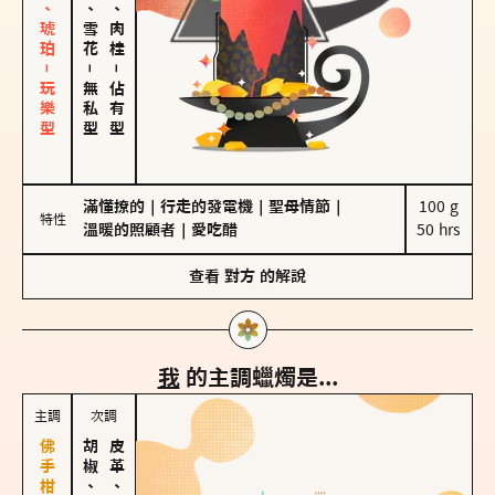
皮革、琥珀－玩樂型
海鹽、雪花
胡椒、肉桂
－
－
無私型
佔有型
滿懂撩的
｜
行走的發電機
｜
聖母情節
｜
100 g

特性
溫暖的照顧者
｜
愛吃醋
50 hrs
查看
對方
的解說
我
的主調蠟燭是...
主調
次調
胡椒、肉桂
皮革、琥珀