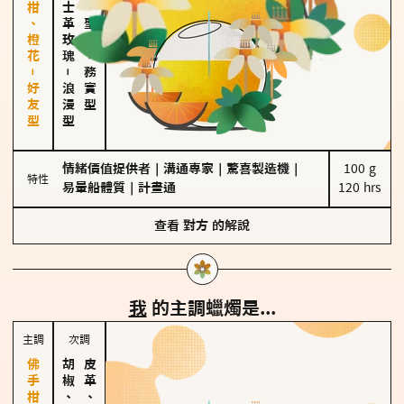
佛手柑、橙花－好友型
大馬士革玫瑰
雪松、聖木
－
－
務實型
浪漫型
情緒價值提供者
｜
溝通專家
｜
驚喜製造機
｜
100 g

特性
易暈船體質
｜
計畫通
120 hrs
查看
對方
的解說
我
的主調蠟燭是...
主調
次調
胡椒、肉桂
皮革、琥珀