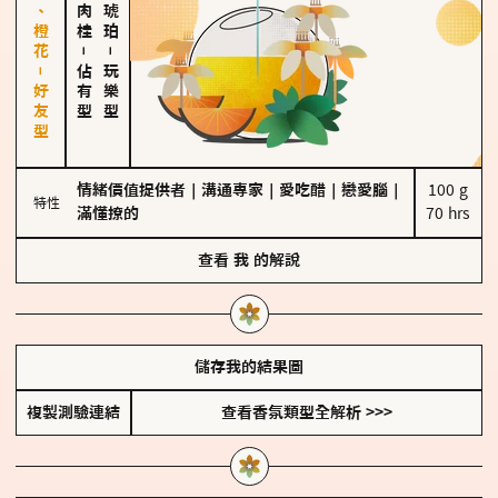
佛手柑、橙花－好友型
－
－
佔有型
玩樂型
情緒價值提供者
｜
溝通專家
｜
愛吃醋
｜
戀愛腦
｜
100 g

特性
滿懂撩的
70 hrs
查看
我
的解說
儲存我的結果圖
複製測驗連結
查看香氛類型全解析 >>>