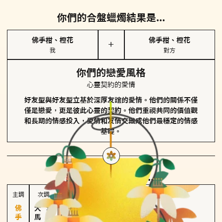
你們的合盤蠟燭結果是...
佛手柑、橙花
佛手柑、橙花
＋
我
對方
你們的戀愛風格
心靈契約的愛情
好友型與好友型立基於深厚友誼的愛情。他們的關係不僅
僅是戀愛，更是彼此心靈的契約。他們重視共同的價值觀
和長期的情感投入，愛情和友情交織成他們最穩定的情感
基礎。
對方
的主調蠟燭是...
主調
次調