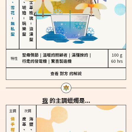
海鹽、雪花－無私型
皮革、琥珀
大馬士革玫瑰
－
玩樂型
－
浪漫型
聖母情節
｜
溫暖的照顧者
｜
滿懂撩的
｜
100 g

特性
行走的發電機
｜
驚喜製造機
60 hrs
查看
對方
的解說
我
的主調蠟燭是...
主調
次調
皮革、琥珀
海鹽、雪花