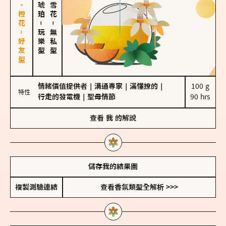
佛手柑、橙花－好友型
－
－
玩樂型
無私型
情緒價值提供者
｜
溝通專家
｜
滿懂撩的
｜
100 g

特性
行走的發電機
｜
聖母情節
90 hrs
查看
我
的解說
儲存我的結果圖
複製測驗連結
查看香氛類型全解析 >>>