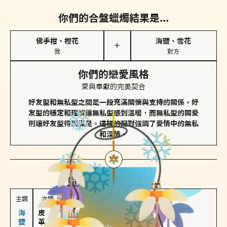
你們的合盤蠟燭結果是...
佛手柑、橙花
海鹽、雪花
＋
我
對方
你們的戀愛風格
愛與奉獻的完美契合
好友型和無私型之間是一段充滿關懷與支持的關係。好
友型的穩定和理解讓無私型感到溫暖，而無私型的關愛
則讓好友型得到滿足。這樣的配對強調了愛情中的無私
和深情。
對方
的主調蠟燭是...
主調
次調