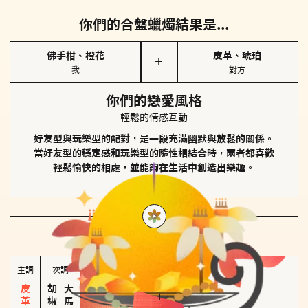
你們的合盤蠟燭結果是...
佛手柑、橙花
皮革、琥珀
＋
我
對方
你們的戀愛風格
輕鬆的情感互動
好友型與玩樂型的配對，是一段充滿幽默與放鬆的關係。
當好友型的穩定感和玩樂型的隨性相結合時，兩者都喜歡
輕鬆愉快的相處，並能夠在生活中創造出樂趣。
對方
的主調蠟燭是...
主調
次調