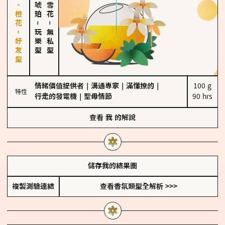
佛手柑、橙花－好友型
－
－
玩樂型
無私型
情緒價值提供者
｜
溝通專家
｜
滿懂撩的
｜
100 g

特性
行走的發電機
｜
聖母情節
90 hrs
查看
我
的解說
儲存我的結果圖
複製測驗連結
查看香氛類型全解析 >>>