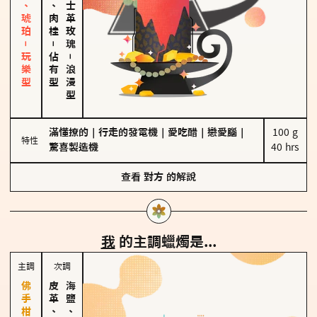
皮革、琥珀－玩樂型
胡椒、肉桂
大馬士革玫瑰
－
佔有型
－
浪漫型
滿懂撩的
｜
行走的發電機
｜
愛吃醋
｜
戀愛腦
｜
100 g

特性
驚喜製造機
40 hrs
查看
對方
的解說
我
的主調蠟燭是...
主調
次調
皮革、琥珀
海鹽、雪花