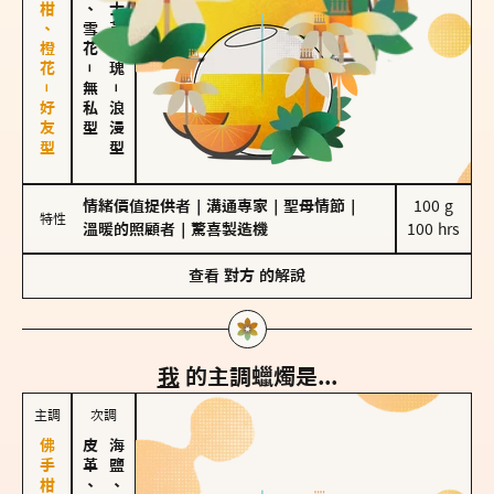
佛手柑、橙花－好友型
海鹽、雪花
大馬士革玫瑰
－
無私型
－
浪漫型
情緒價值提供者
｜
溝通專家
｜
聖母情節
｜
100 g

特性
溫暖的照顧者
｜
驚喜製造機
100 hrs
查看
對方
的解說
我
的主調蠟燭是...
主調
次調
皮革、琥珀
海鹽、雪花