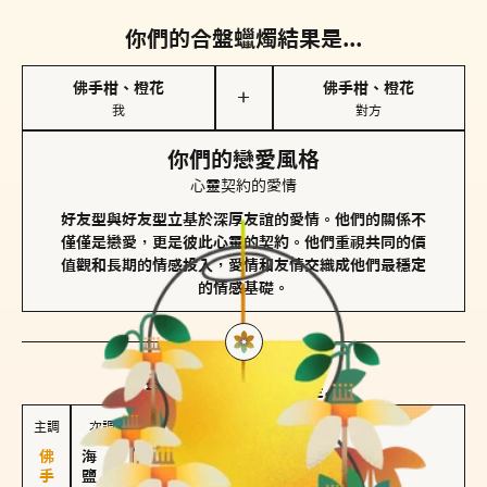
你們的合盤蠟燭結果是...
佛手柑、橙花
佛手柑、橙花
＋
我
對方
你們的戀愛風格
心靈契約的愛情
好友型與好友型立基於深厚友誼的愛情。他們的關係不
僅僅是戀愛，更是彼此心靈的契約。他們重視共同的價
值觀和長期的情感投入，愛情和友情交織成他們最穩定
的情感基礎。
對方
的主調蠟燭是...
主調
次調