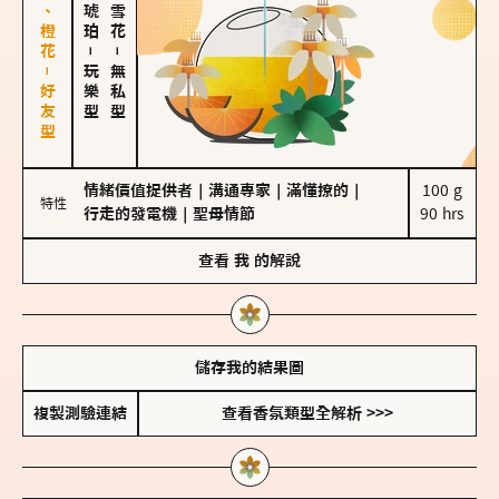
佛手柑、橙花－好友型
－
－
玩樂型
無私型
情緒價值提供者
｜
溝通專家
｜
滿懂撩的
｜
100 g

特性
行走的發電機
｜
聖母情節
90 hrs
查看
我
的解說
儲存我的結果圖
複製測驗連結
查看香氛類型全解析 >>>