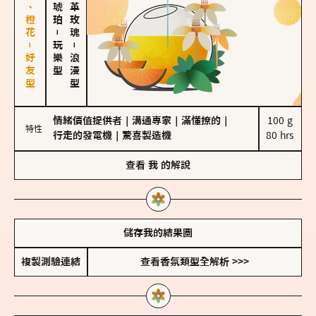
佛手柑、橙花－好友型
大馬士革玫瑰
－
玩樂型
－
浪漫型
情緒價值提供者
｜
溝通專家
｜
滿懂撩的
｜
100 g

特性
行走的發電機
｜
驚喜製造機
80 hrs
查看
我
的解說
儲存我的結果圖
複製測驗連結
查看香氛類型全解析 >>>