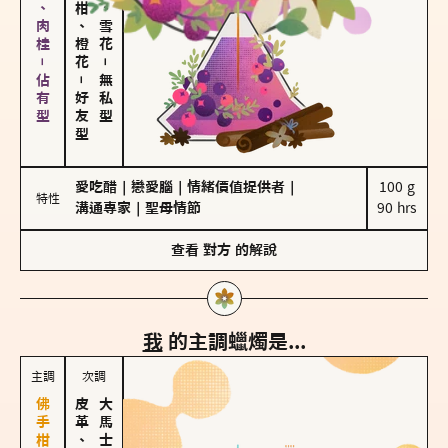
胡椒、肉桂－佔有型
佛手柑、橙花
海鹽、雪花
－
－
無私型
好友型
愛吃醋
｜
戀愛腦
｜
情緒價值提供者
｜
100 g

特性
溝通專家
｜
聖母情節
90 hrs
查看
對方
的解說
我
的主調蠟燭是...
主調
次調
皮革、琥珀