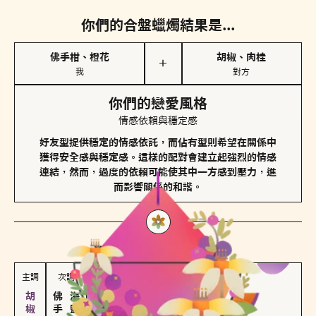
你們的合盤蠟燭結果是...
佛手柑、橙花
胡椒、肉桂
＋
我
對方
你們的戀愛風格
情感依賴與穩定感
好友型提供穩定的情感依託，而佔有型則希望在關係中
獲得安全感與穩定感。這樣的配對會建立起強烈的情感
連結，然而，過度的依賴可能使其中一方感到壓力，進
而影響關係的和諧。
對方
的主調蠟燭是...
主調
次調