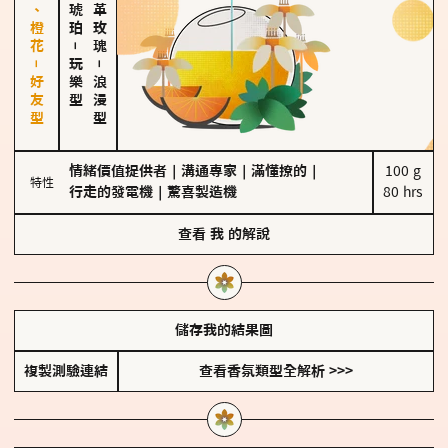
佛手柑、橙花－好友型
大馬士革玫瑰
－
玩樂型
－
浪漫型
情緒價值提供者
｜
溝通專家
｜
滿懂撩的
｜
100 g

特性
行走的發電機
｜
驚喜製造機
80 hrs
查看
我
的解說
儲存我的結果圖
複製測驗連結
查看香氛類型全解析 >>>