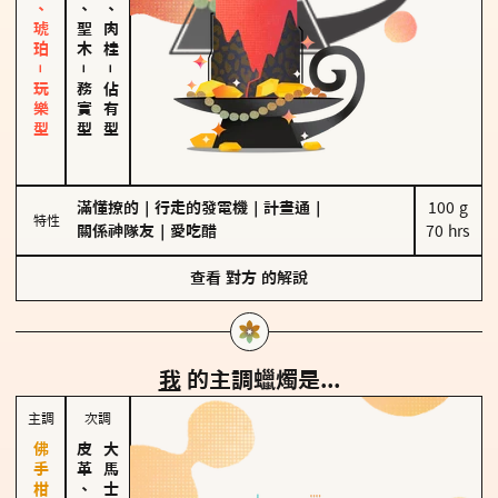
皮革、琥珀－玩樂型
雪松、聖木
胡椒、肉桂
－
－
務實型
佔有型
滿懂撩的
｜
行走的發電機
｜
計畫通
｜
100 g

特性
關係神隊友
｜
愛吃醋
70 hrs
查看
對方
的解說
我
的主調蠟燭是...
主調
次調
皮革、琥珀