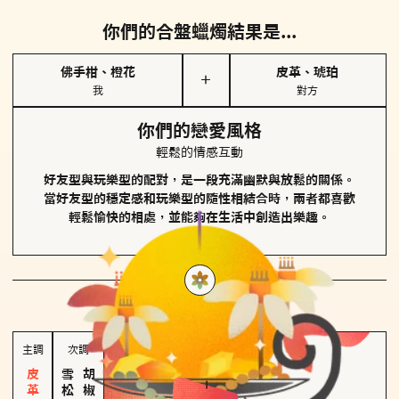
你們的合盤蠟燭結果是...
佛手柑、橙花
皮革、琥珀
＋
我
對方
你們的戀愛風格
輕鬆的情感互動
好友型與玩樂型的配對，是一段充滿幽默與放鬆的關係。
當好友型的穩定感和玩樂型的隨性相結合時，兩者都喜歡
輕鬆愉快的相處，並能夠在生活中創造出樂趣。
對方
的主調蠟燭是...
主調
次調