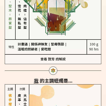
雪松、聖木－務實型
海鹽、雪花
胡椒、肉桂
－
－
無私型
佔有型
計畫通
｜
關係神隊友
｜
聖母情節
｜
100 g

特性
溫暖的照顧者
｜
愛吃醋
90 hrs
查看
對方
的解說
我
的主調蠟燭是...
主調
次調
皮革、琥珀