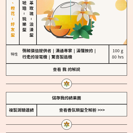
佛手柑、橙花－好友型
大馬士革玫瑰
－
玩樂型
－
浪漫型
情緒價值提供者
｜
溝通專家
｜
滿懂撩的
｜
100 g

特性
行走的發電機
｜
驚喜製造機
80 hrs
查看
我
的解說
儲存我的結果圖
複製測驗連結
查看香氛類型全解析 >>>