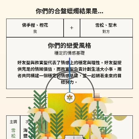
你們的合盤蠟燭結果是...
佛手柑、橙花
雪松、聖木
＋
我
對方
你們的戀愛風格
穩定的情感基礎
好友型與務實型代表了情感上的穩定與理性。好友型提
供充足的情緒價值，而務實型負責計劃生活大小事。兩
者共同構建一個穩定的情感基礎，並一起朝著未來的目
標努力。
對方
的主調蠟燭是...
主調
次調