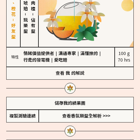
佛手柑、橙花－好友型
－
－
玩樂型
佔有型
情緒價值提供者
｜
溝通專家
｜
滿懂撩的
｜
100 g

特性
行走的發電機
｜
愛吃醋
70 hrs
查看
我
的解說
儲存我的結果圖
複製測驗連結
查看香氛類型全解析 >>>