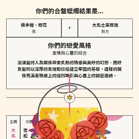
你們的合盤蠟燭結果是...
佛手柑、橙花
大馬士革玫瑰
＋
我
對方
你們的戀愛風格
激情與心靈的結合
浪漫型的人為關係帶來炙熱的情感與美好的幻想，而好
友型則以深厚的友誼和信任建立牢固的基礎。這樣的關
係充滿著情感上的強烈吸引與心靈上的親密連結。
對方
的主調蠟燭是...
主調
次調