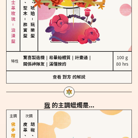
大馬士革玫瑰－浪漫型
雪松、聖木
皮革、琥珀
－
－
務實型
玩樂型
驚喜製造機
｜
易暈船體質
｜
計畫通
｜
100 g

特性
關係神隊友
｜
滿懂撩的
80 hrs
查看
對方
的解說
我
的主調蠟燭是...
主調
次調
皮革、琥珀
胡椒、肉桂