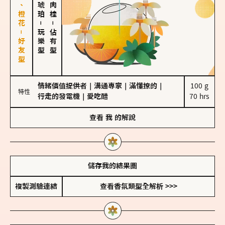
佛手柑、橙花－好友型
－
－
玩樂型
佔有型
情緒價值提供者
｜
溝通專家
｜
滿懂撩的
｜
100 g

特性
行走的發電機
｜
愛吃醋
70 hrs
查看
我
的解說
儲存我的結果圖
複製測驗連結
查看香氛類型全解析 >>>