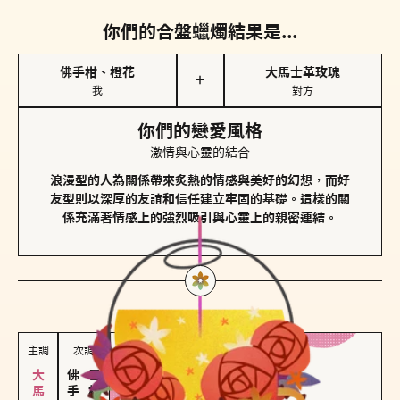
你們的合盤蠟燭結果是...
佛手柑、橙花
大馬士革玫瑰
＋
我
對方
你們的戀愛風格
激情與心靈的結合
浪漫型的人為關係帶來炙熱的情感與美好的幻想，而好
友型則以深厚的友誼和信任建立牢固的基礎。這樣的關
係充滿著情感上的強烈吸引與心靈上的親密連結。
對方
的主調蠟燭是...
主調
次調