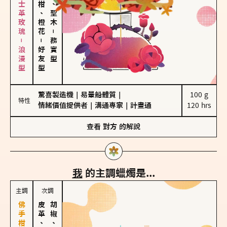
大馬士革玫瑰－浪漫型
佛手柑、橙花
雪松、聖木
－
－
務實型
好友型
驚喜製造機
｜
易暈船體質
｜
100 g

特性
情緒價值提供者
｜
溝通專家
｜
計畫通
120 hrs
查看
對方
的解說
我
的主調蠟燭是...
主調
次調
皮革、琥珀
胡椒、肉桂