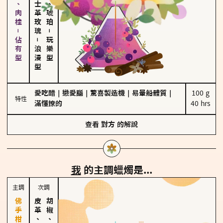
胡椒、肉桂－佔有型
大馬士革玫瑰
皮革、琥珀
－
－
玩樂型
浪漫型
愛吃醋
｜
戀愛腦
｜
驚喜製造機
｜
易暈船體質
｜
100 g

特性
滿懂撩的
40 hrs
查看
對方
的解說
我
的主調蠟燭是...
主調
次調
皮革、琥珀
胡椒、肉桂