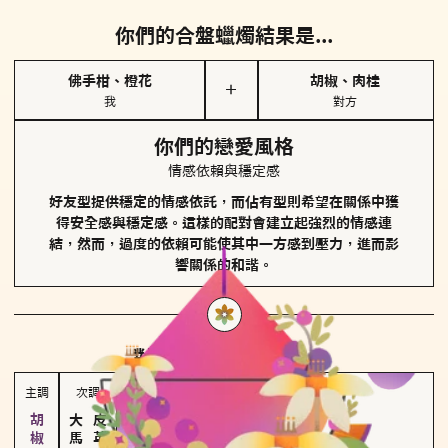
你們的合盤蠟燭結果是...
佛手柑、橙花
胡椒、肉桂
＋
我
對方
你們的戀愛風格
情感依賴與穩定感
好友型提供穩定的情感依託，而佔有型則希望在關係中獲
得安全感與穩定感。這樣的配對會建立起強烈的情感連
結，然而，過度的依賴可能使其中一方感到壓力，進而影
響關係的和諧。
對方
的主調蠟燭是...
主調
次調