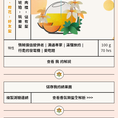
佛手柑、橙花－好友型
－
－
玩樂型
佔有型
情緒價值提供者
｜
溝通專家
｜
滿懂撩的
｜
100 g

特性
行走的發電機
｜
愛吃醋
70 hrs
查看
我
的解說
儲存我的結果圖
複製測驗連結
查看香氛類型全解析 >>>