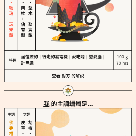
皮革、琥珀－玩樂型
胡椒、肉桂
雪松、聖木
－
－
佔有型
務實型
滿懂撩的
｜
行走的發電機
｜
愛吃醋
｜
戀愛腦
｜
100 g

特性
計畫通
70 hrs
查看
對方
的解說
我
的主調蠟燭是...
主調
次調
皮革、琥珀
胡椒、肉桂