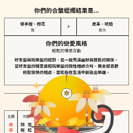
你們的合盤蠟燭結果是...
佛手柑、橙花
皮革、琥珀
＋
我
對方
你們的戀愛風格
輕鬆的情感互動
好友型與玩樂型的配對，是一段充滿幽默與放鬆的關係。
當好友型的穩定感和玩樂型的隨性相結合時，兩者都喜歡
輕鬆愉快的相處，並能夠在生活中創造出樂趣。
對方
的主調蠟燭是...
主調
次調