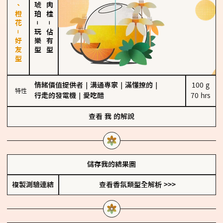
佛手柑、橙花－好友型
－
－
玩樂型
佔有型
情緒價值提供者
｜
溝通專家
｜
滿懂撩的
｜
100 g

特性
行走的發電機
｜
愛吃醋
70 hrs
查看
我
的解說
儲存我的結果圖
複製測驗連結
查看香氛類型全解析 >>>