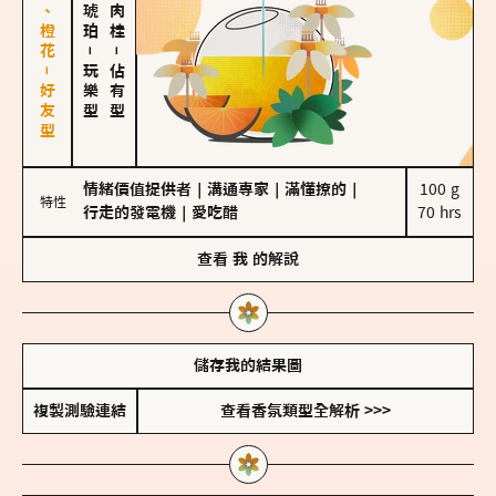
佛手柑、橙花－好友型
－
－
玩樂型
佔有型
情緒價值提供者
｜
溝通專家
｜
滿懂撩的
｜
100 g

特性
行走的發電機
｜
愛吃醋
70 hrs
查看
我
的解說
儲存我的結果圖
複製測驗連結
查看香氛類型全解析 >>>