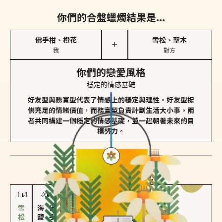
你們的合盤蠟燭結果是...
佛手柑、橙花
雪松、聖木
＋
我
對方
你們的戀愛風格
穩定的情感基礎
好友型與務實型代表了情感上的穩定與理性。好友型提
供充足的情緒價值，而務實型負責計劃生活大小事。兩
者共同構建一個穩定的情感基礎，並一起朝著未來的目
標努力。
對方
的主調蠟燭是...
主調
次調