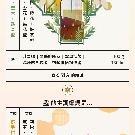
雪松、聖木－務實型
海鹽、雪花
佛手柑、橙花
－
無私型
－
好友型
計畫通
｜
關係神隊友
｜
聖母情節
｜
100 g

特性
溫暖的照顧者
｜
情緒價值提供者
130 hrs
查看
對方
的解說
我
的主調蠟燭是...
主調
次調
皮革、琥珀
胡椒、肉桂