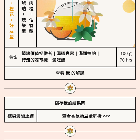
佛手柑、橙花－好友型
－
－
玩樂型
佔有型
情緒價值提供者
｜
溝通專家
｜
滿懂撩的
｜
100 g

特性
行走的發電機
｜
愛吃醋
70 hrs
查看
我
的解說
儲存我的結果圖
複製測驗連結
查看香氛類型全解析 >>>