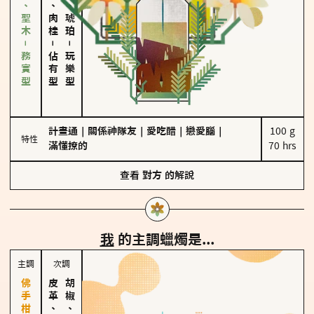
雪松、聖木－務實型
胡椒、肉桂
皮革、琥珀
－
－
佔有型
玩樂型
計畫通
｜
關係神隊友
｜
愛吃醋
｜
戀愛腦
｜
100 g

特性
滿懂撩的
70 hrs
查看
對方
的解說
我
的主調蠟燭是...
主調
次調
皮革、琥珀
胡椒、肉桂