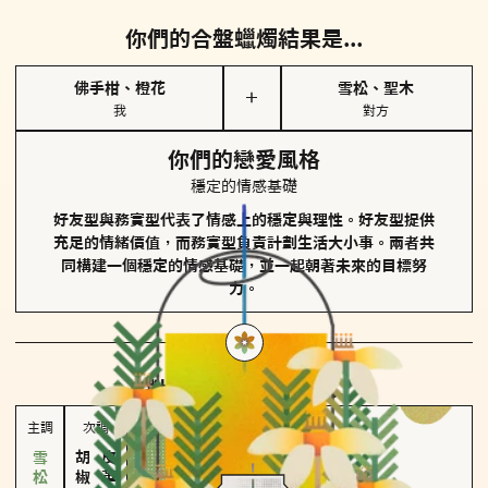
你們的合盤蠟燭結果是...
佛手柑、橙花
雪松、聖木
＋
我
對方
你們的戀愛風格
穩定的情感基礎
好友型與務實型代表了情感上的穩定與理性。好友型提供
充足的情緒價值，而務實型負責計劃生活大小事。兩者共
同構建一個穩定的情感基礎，並一起朝著未來的目標努
力。
對方
的主調蠟燭是...
主調
次調